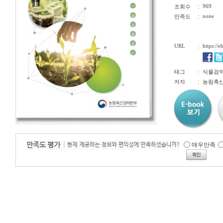
:
969
조회수
:
none
만족도
URL
:
https://
:
태그
식물검역, 
:
저자
농림축산
매우만족