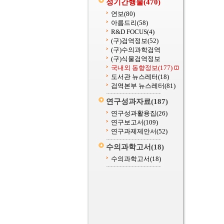
정기간행물
(470)
연보
(80)
아름드리
(58)
R&D FOCUS
(4)
(구)검역정보
(52)
(구)수의과학검역
(구)식물검역정보
국내외 동향정보
(177)
도서관 뉴스레터
(18)
검역본부 뉴스레터
(81)
연구성과자료
(187)
연구성과활용집
(26)
연구보고서
(109)
연구과제제안서
(52)
수의과학고서
(18)
수의과학고서
(18)