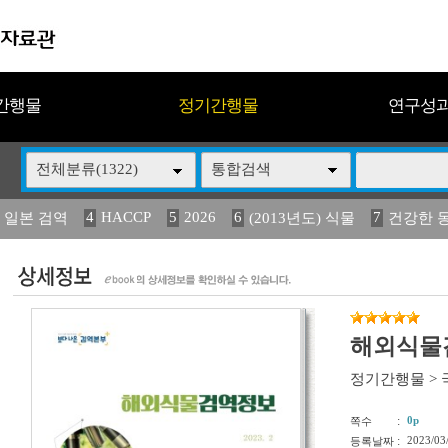
간행물
정기간행물
연구성
전체분류(1322)
통합검색
4
HACCP
5
2026
6
7
 일본 검역
(2013년도) 식물
건강한 
13
14
15
16
17
 도감
媛 異
(2013년도) 식
구제역
관리
해외식물검
정기간행물
>
:
0p
쪽수
:
2023/03
등록날짜