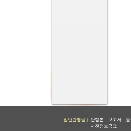
일반간행물
단행본
보고서
팜
|
사전정보공표