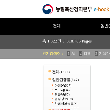
전체
일반
총
1,322
권 /
318,765
Pages
1
AI
2
3
인기검색어 :
검역
지색마
11
2025
12
중독성 식물
20
수의과학검역원
전체
(1322)
일반간행물
(647)
단행본
(507)
보고서
(34)
팜플렛
(85)
법령정보
(19)
사전정보공표
(2)