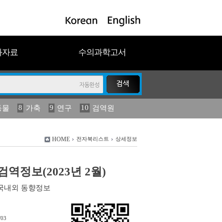
과자료
수의과학고서
8
9
10
동물
가축
연구
검역원
18
19
2023
연보
농림수산
HOME
전자북리스트
상세정보
역정보(2023년 2월)
국내외 동향정보
/03