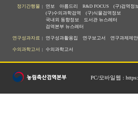
정기간행물
연보
아름드리
R&D FOCUS
(구)검역정
|
(구)수의과학검역
(구)식물검역정보
국내외 동향정보
도서관 뉴스레터
검역본부 뉴스레터
연구성과자료
연구성과활용집
연구보고서
연구과제제안
|
수의과학고서
수의과학고서
|
PC/모바일웹 : https://