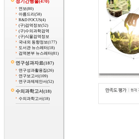
정기간행물
(470)
연보
(80)
아름드리
(58)
R&D FOCUS
(4)
(구)검역정보
(52)
(구)수의과학검역
(구)식물검역정보
국내외 동향정보
(177)
도서관 뉴스레터
(18)
검역본부 뉴스레터
(81)
연구성과자료
(187)
연구성과활용집
(26)
연구보고서
(109)
연구과제제안서
(52)
수의과학고서
(18)
수의과학고서
(18)