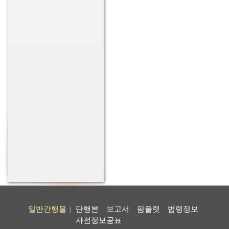
일반간행물
단행본
보고서
팜플렛
법령정보
|
사전정보공표