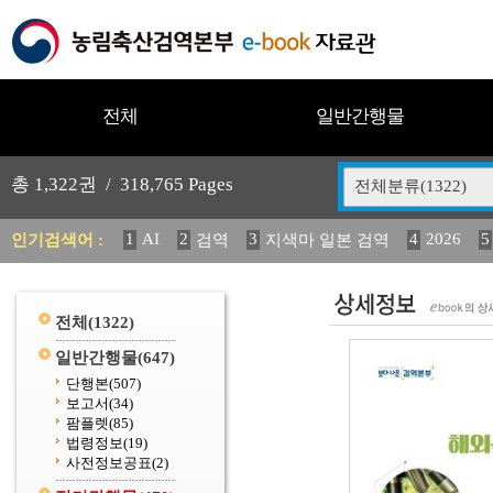
전체
일반간행물
총
1,322
권 /
318,765
Pages
전체분류(1322)
1
AI
2
3
4
2026
5
인기검색어 :
검역
지색마 일본 검역
12
13
14
중독성 식물 도감
媛 異
(2013년도) 
20
수의과학검역원
전체
(1322)
일반간행물
(647)
단행본
(507)
보고서
(34)
팜플렛
(85)
법령정보
(19)
사전정보공표
(2)