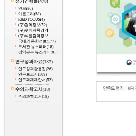
정기간행물
(470)
연보
(80)
아름드리
(58)
R&D FOCUS
(4)
(구)검역정보
(52)
(구)수의과학검역
(구)식물검역정보
국내외 동향정보
(177)
도서관 뉴스레터
(18)
검역본부 뉴스레터
(81)
연구성과자료
(187)
연구성과활용집
(26)
연구보고서
(109)
연구과제제안서
(52)
수의과학고서
(18)
수의과학고서
(18)