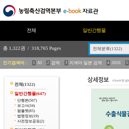
전체
일반간행물
총
1,322
권 /
318,765
Pages
전체분류(1322)
1
AI
2
3
4
2026
5
인기검색어 :
검역
지색마 일본 검역
12
13
14
중독성 식물 도감
媛 異
(2013년도) 
20
수의과학검역원
전체
(1322)
일반간행물
(647)
단행본
(507)
보고서
(34)
팜플렛
(85)
법령정보
(19)
사전정보공표
(2)