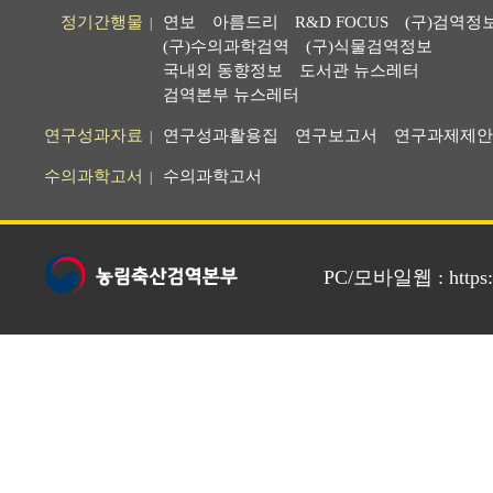
정기간행물
연보
아름드리
R&D FOCUS
(구)검역정
|
(구)수의과학검역
(구)식물검역정보
국내외 동향정보
도서관 뉴스레터
검역본부 뉴스레터
연구성과자료
연구성과활용집
연구보고서
연구과제제안
|
수의과학고서
수의과학고서
|
PC/모바일웹 : https://