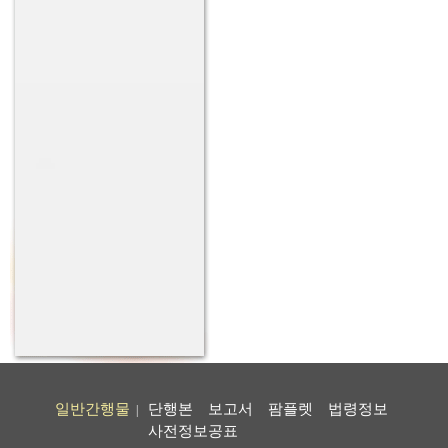
일반간행물
단행본
보고서
팜플렛
법령정보
|
사전정보공표