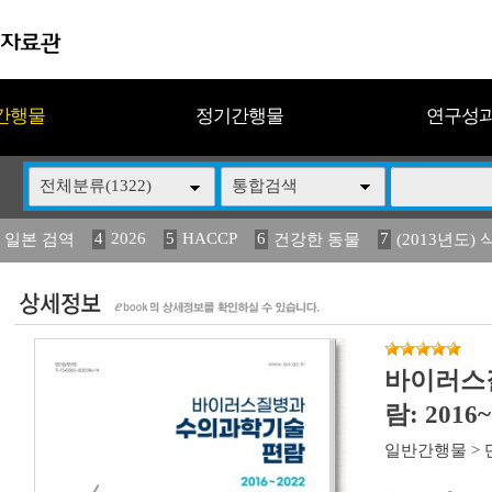
간행물
정기간행물
연구성
전체분류(1322)
통합검색
4
2026
5
HACCP
6
7
 일본 검역
건강한 동물
(2013년도) 
13
14
15
16
17
 도감
媛 異
(2013년도) 식
구제역
관리
바이러스
람: 2016~
일반간행물
>