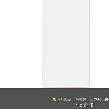
일반간행물
단행본
보고서
팜
|
사전정보공표