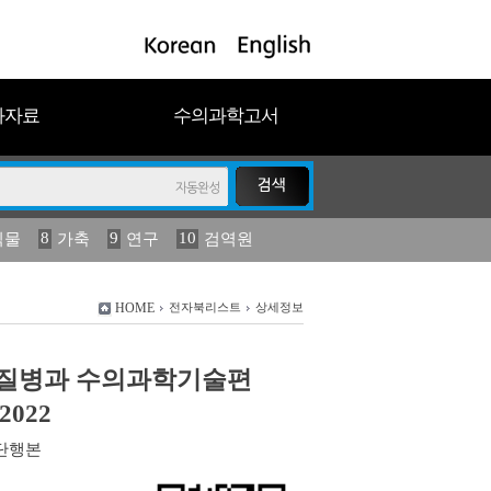
과자료
수의과학고서
8
9
10
식물
가축
연구
검역원
18
2023
19
연보
농림수산
HOME
전자북리스트
상세정보
질병과 수의과학기술편
2022
단행본