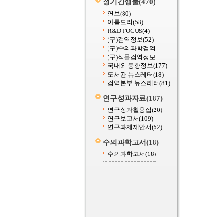
정기간행물
(470)
연보
(80)
아름드리
(58)
R&D FOCUS
(4)
(구)검역정보
(52)
(구)수의과학검역
(구)식물검역정보
국내외 동향정보
(177)
도서관 뉴스레터
(18)
검역본부 뉴스레터
(81)
연구성과자료
(187)
연구성과활용집
(26)
연구보고서
(109)
연구과제제안서
(52)
수의과학고서
(18)
수의과학고서
(18)