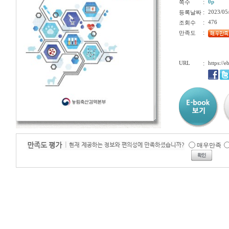
:
0p
쪽수
:
2023/05
등록날짜
:
476
조회수
:
만족도
URL
:
https://
매우만족