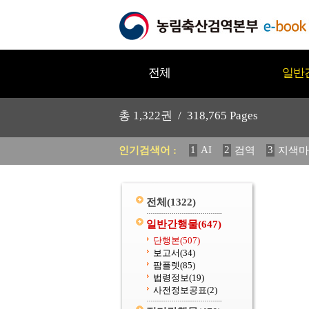
전체
일반
총
1,322
권 /
318,765
Pages
1
AI
2
3
인기검색어 :
검역
지색마
11
2025
12
중독성 식물
20
수의과학검역원
전체
(1322)
일반간행물
(647)
단행본
(507)
보고서
(34)
팜플렛
(85)
법령정보
(19)
사전정보공표
(2)