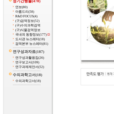
정기간행물
(470)
연보
(80)
아름드리
(58)
R&D FOCUS
(4)
(구)검역정보
(52)
(구)수의과학검역
(구)식물검역정보
국내외 동향정보
(177)
도서관 뉴스레터
(18)
검역본부 뉴스레터
(81)
연구성과자료
(187)
연구성과활용집
(26)
연구보고서
(109)
연구과제제안서
(52)
수의과학고서
(18)
수의과학고서
(18)