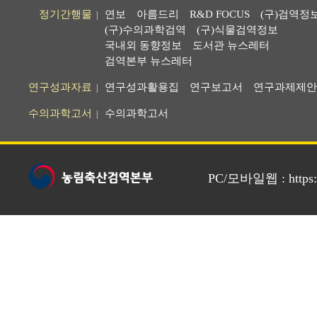
정기간행물
연보
아름드리
R&D FOCUS
(구)검역정
|
(구)수의과학검역
(구)식물검역정보
국내외 동향정보
도서관 뉴스레터
검역본부 뉴스레터
연구성과자료
연구성과활용집
연구보고서
연구과제제안
|
수의과학고서
수의과학고서
|
PC/모바일웹 : https://