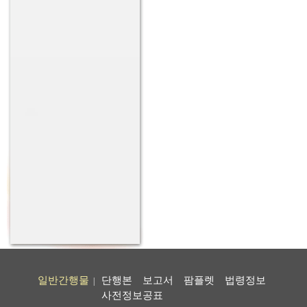
일반간행물
단행본
보고서
팜플렛
법령정보
|
사전정보공표