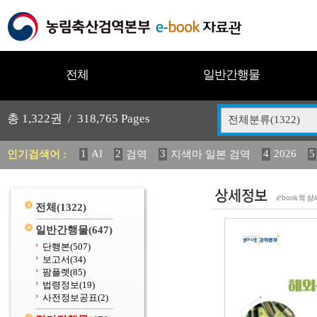
전체
일반간행물
총
1,322
권 /
318,765
Pages
전체분류(1322)
1
AI
2
3
4
2026
5
인기검색어 :
검역
지색마 일본 검역
11
2025
12
13
중독성 식물 도감
(2013년도) 
20
수의과학검역원
전체
(1322)
일반간행물
(647)
단행본
(507)
보고서
(34)
팜플렛
(85)
법령정보
(19)
사전정보공표
(2)