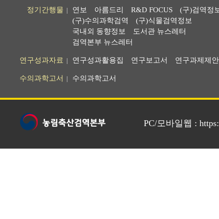
정기간행물
연보
아름드리
R&D FOCUS
(구)검역정
|
(구)수의과학검역
(구)식물검역정보
국내외 동향정보
도서관 뉴스레터
검역본부 뉴스레터
연구성과자료
연구성과활용집
연구보고서
연구과제제안
|
수의과학고서
수의과학고서
|
PC/모바일웹 : https://