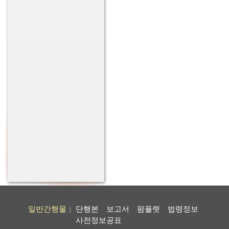
일반간행물
단행본
보고서
팜플렛
법령정보
|
사전정보공표