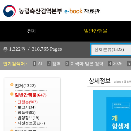
전체
일반간행물
총
1,322
권 /
318,765
Pages
전체분류(1322)
1
AI
2
3
4
2026
5
인기검색어 :
검역
지색마 일본 검역
12
13
14
중독성 식물 도감
媛 異
(2013년도) 
20
수의과학검역원
전체
(1322)
일반간행물
(647)
단행본
(507)
보고서
(34)
팜플렛
(85)
법령정보
(19)
사전정보공표
(2)