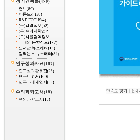
정기간행물
(470)
연보
(80)
아름드리
(58)
R&D FOCUS
(4)
(구)검역정보
(52)
(구)수의과학검역
(구)식물검역정보
국내외 동향정보
(177)
도서관 뉴스레터
(18)
검역본부 뉴스레터
(81)
연구성과자료
(187)
연구성과활용집
(26)
연구보고서
(109)
연구과제제안서
(52)
수의과학고서
(18)
수의과학고서
(18)