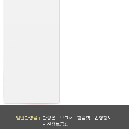
일반간행물
단행본
보고서
팜플렛
법령정보
|
사전정보공표