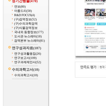
정기간행물
(470)
연보
(80)
아름드리
(58)
R&D FOCUS
(4)
(구)검역정보
(52)
(구)수의과학검역
(구)식물검역정보
국내외 동향정보
(177)
도서관 뉴스레터
(18)
검역본부 뉴스레터
(81)
연구성과자료
(187)
연구성과활용집
(26)
연구보고서
(109)
연구과제제안서
(52)
수의과학고서
(18)
수의과학고서
(18)