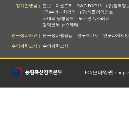
정기간행물
연보
아름드리
R&D FOCUS
(구)검역정
|
(구)수의과학검역
(구)식물검역정보
국내외 동향정보
도서관 뉴스레터
검역본부 뉴스레터
연구성과자료
연구성과활용집
연구보고서
연구과제제안
|
수의과학고서
수의과학고서
|
PC/모바일웹 : https://