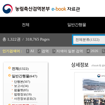
전체
일반간행물
총
1,322
권 /
318,765
Pages
전체분류(1322)
1
AI
2
3
4
2026
5
인기검색어 :
검역
지색마 일본 검역
12
13
14
중독성 식물 도감
媛 異
(2013년도) 
20
수의과학검역원
전체
(1322)
일반간행물
(647)
단행본
(507)
보고서
(34)
팜플렛
(85)
법령정보
(19)
사전정보공표
(2)