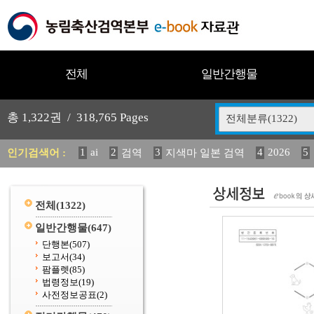
전체
일반간행물
총
1,322
권 /
318,765
Pages
전체분류(1322)
1
ai
2
3
4
2026
5
인기검색어 :
검역
지색마 일본 검역
12
13
14
중독성 식물 도감
(2013년도) 식
구
20
수의과학검역원
전체
(1322)
일반간행물
(647)
단행본
(507)
보고서
(34)
팜플렛
(85)
법령정보
(19)
사전정보공표
(2)