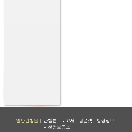
일반간행물
단행본
보고서
팜플렛
법령정보
|
사전정보공표