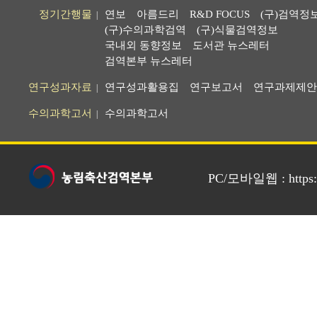
정기간행물
연보
아름드리
R&D FOCUS
(구)검역정
|
(구)수의과학검역
(구)식물검역정보
국내외 동향정보
도서관 뉴스레터
검역본부 뉴스레터
연구성과자료
연구성과활용집
연구보고서
연구과제제안
|
수의과학고서
수의과학고서
|
PC/모바일웹 : https://