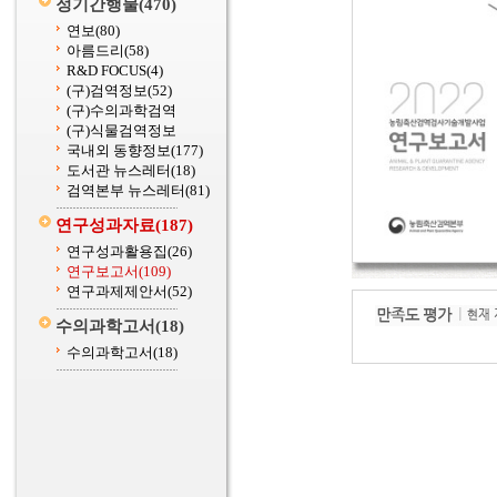
정기간행물
(470)
연보
(80)
아름드리
(58)
R&D FOCUS
(4)
(구)검역정보
(52)
(구)수의과학검역
(구)식물검역정보
국내외 동향정보
(177)
도서관 뉴스레터
(18)
검역본부 뉴스레터
(81)
연구성과자료
(187)
연구성과활용집
(26)
연구보고서
(109)
연구과제제안서
(52)
수의과학고서
(18)
수의과학고서
(18)