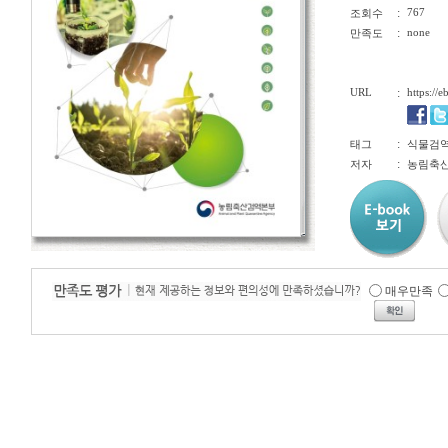
:
767
조회수
:
none
만족도
URL
:
https://
:
태그
식물검역, 
:
저자
농림축산
매우만족