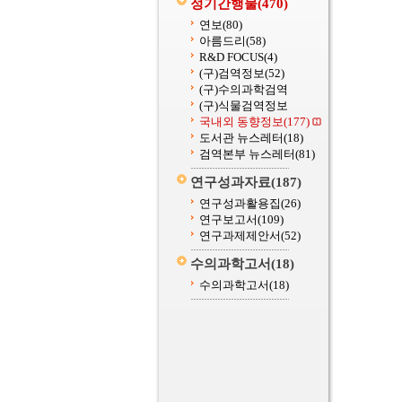
정기간행물
(470)
연보
(80)
아름드리
(58)
R&D FOCUS
(4)
(구)검역정보
(52)
(구)수의과학검역
(구)식물검역정보
국내외 동향정보
(177)
도서관 뉴스레터
(18)
검역본부 뉴스레터
(81)
연구성과자료
(187)
연구성과활용집
(26)
연구보고서
(109)
연구과제제안서
(52)
수의과학고서
(18)
수의과학고서
(18)