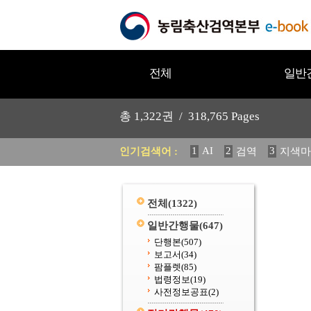
전체
일반
총
1,322
권 /
318,765
Pages
1
AI
2
3
인기검색어 :
검역
지색마
11
2025
12
중독성 식물
20
수의과학검역원
전체
(1322)
일반간행물
(647)
단행본
(507)
보고서
(34)
팜플렛
(85)
법령정보
(19)
사전정보공표
(2)