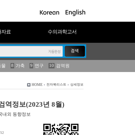
과자료
수의과학고서
8
9
10
동물
가축
연구
검역원
18
2023
19
연보
농림수산
HOME
전자북리스트
상세정보
역정보(2023년 8월)
국내외 동향정보
/12