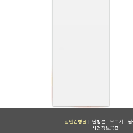
일반간행물
단행본
보고서
팜
|
사전정보공표