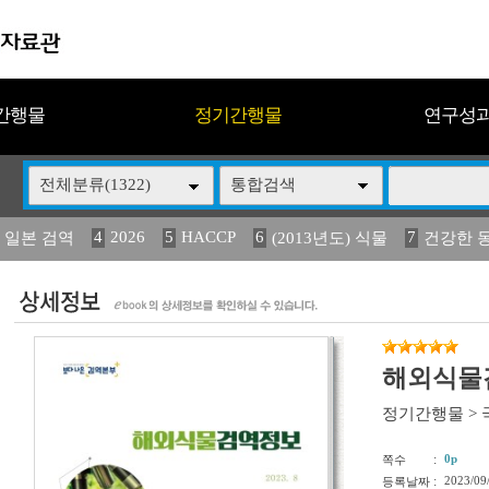
간행물
정기간행물
연구성
전체분류(1322)
통합검색
4
2026
5
HACCP
6
7
 일본 검역
(2013년도) 식물
건강한 
13
14
15
16
17
 도감
媛 異
(2013년도) 식
구제역
관리
해외식물검
정기간행물
>
:
0p
쪽수
:
2023/09
등록날짜