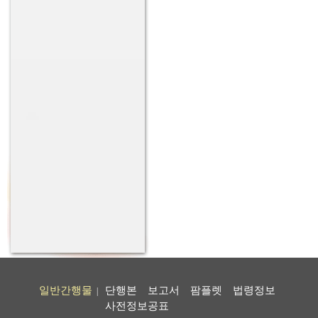
일반간행물
단행본
보고서
팜플렛
법령정보
|
사전정보공표