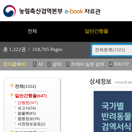
전체
일반간행물
총
1,322
권 /
318,765
Pages
전체분류(1322)
1
AI
2
3
4
HACCP
인기검색어 :
검역
지색마 일본 검역
11
2025
12
13
14
중독성 식물 도감
媛 異
(
20
수의과학검역원
전체
(1322)
일반간행물
(647)
단행본
(507)
보고서
(34)
팜플렛
(85)
법령정보
(19)
사전정보공표
(2)