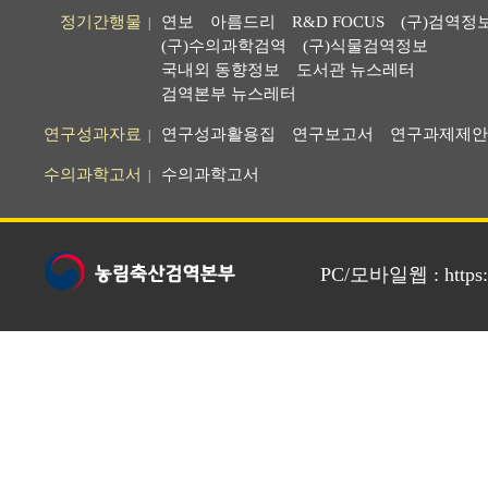
정기간행물
연보
아름드리
R&D FOCUS
(구)검역정
|
(구)수의과학검역
(구)식물검역정보
국내외 동향정보
도서관 뉴스레터
검역본부 뉴스레터
연구성과자료
연구성과활용집
연구보고서
연구과제제안
|
수의과학고서
수의과학고서
|
PC/모바일웹 : https://