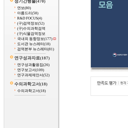
정기간행물
(470)
연보
(80)
아름드리
(58)
R&D FOCUS
(4)
(구)검역정보
(52)
(구)수의과학검역
(구)식물검역정보
국내외 동향정보
(177)
도서관 뉴스레터
(18)
검역본부 뉴스레터
(81)
연구성과자료
(187)
연구성과활용집
(26)
연구보고서
(109)
연구과제제안서
(52)
수의과학고서
(18)
수의과학고서
(18)