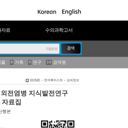
과자료
수의과학고서
8
9
10
식물
가축
연구
검역원
18
2023
19
연보
농림수산
HOME
전자북리스트
상세정보
 해외전염병 지식발전연구
 자료집
단행본