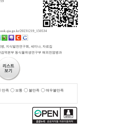
/19
ebook.qia.go.kr/20231219_150534
병, 지식발전연구회, 세미나, 자료집
검역본부 동식물위생연구부 해외전염병과
만족
보통
불만족
매우불만족