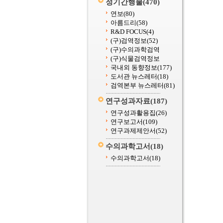
정기간행물
(470)
연보
(80)
아름드리
(58)
R&D FOCUS
(4)
(구)검역정보
(52)
(구)수의과학검역
(구)식물검역정보
국내외 동향정보
(177)
도서관 뉴스레터
(18)
검역본부 뉴스레터
(81)
연구성과자료
(187)
연구성과활용집
(26)
연구보고서
(109)
연구과제제안서
(52)
수의과학고서
(18)
수의과학고서
(18)