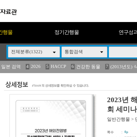
간행물
정기간행물
연구성
전체분류(1322)
통합검색
4
2026
5
HACCP
6
7
 일본 검역
건강한 동물
(2013년도) 
13
14
15
16
17
 도감
媛 異
(2013년도) 식
구제역
관리
2023년
회 세미나
일반간행물
>
:
0p
쪽수