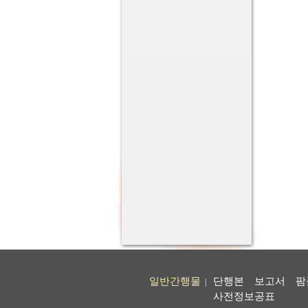
일반간행물
단행본
보고서
팜
|
사전정보공표