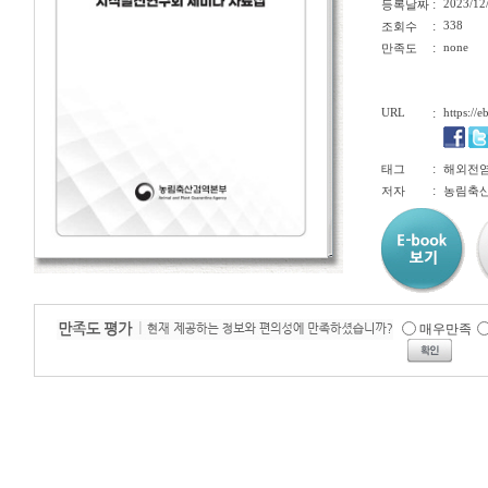
:
2023/12
등록날짜
:
338
조회수
:
none
만족도
URL
:
https://
:
태그
해외전염
:
저자
농림축산
매우만족