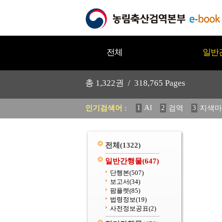
전체
일반
총
1,322
권 /
318,765
Pages
1
AI
2
3
인기검색어 :
검역
지색마
11
2025
12
중독성 식물
20
수의과학검역원
전체
(1322)
일반간행물
(647)
단행본
(507)
보고서
(34)
팜플렛
(85)
법령정보
(19)
사전정보공표
(2)