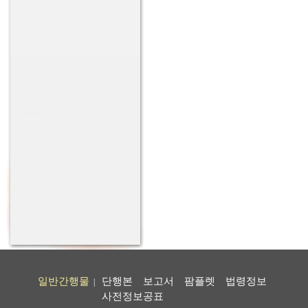
일반간행물
단행본
보고서
팜플렛
법령정보
|
사전정보공표