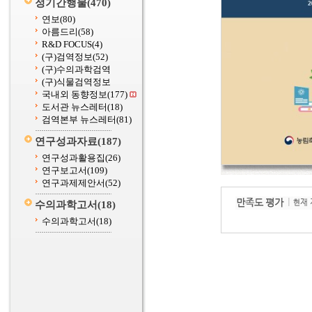
정기간행물
(470)
연보
(80)
아름드리
(58)
R&D FOCUS
(4)
(구)검역정보
(52)
(구)수의과학검역
(구)식물검역정보
국내외 동향정보
(177)
도서관 뉴스레터
(18)
검역본부 뉴스레터
(81)
연구성과자료
(187)
연구성과활용집
(26)
연구보고서
(109)
연구과제제안서
(52)
수의과학고서
(18)
수의과학고서
(18)