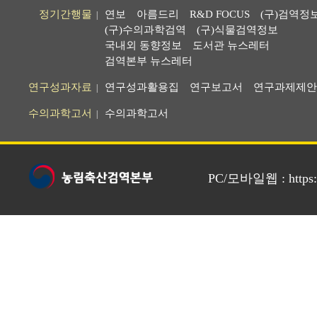
정기간행물
연보
아름드리
R&D FOCUS
(구)검역정
|
(구)수의과학검역
(구)식물검역정보
국내외 동향정보
도서관 뉴스레터
검역본부 뉴스레터
연구성과자료
연구성과활용집
연구보고서
연구과제제안
|
수의과학고서
수의과학고서
|
PC/모바일웹 : https://