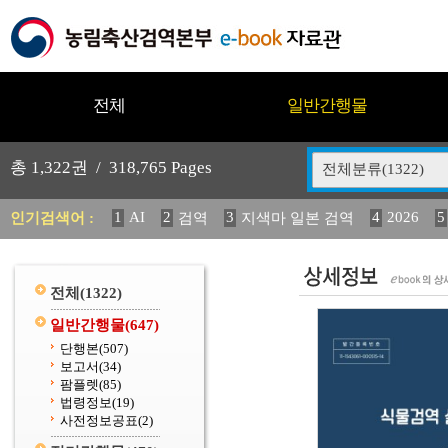
전체
일반간행물
총
1,322
권 /
318,765
Pages
전체분류(1322)
1
AI
2
3
4
2026
5
인기검색어 :
검역
지색마 일본 검역
11
2025
12
13
14
중독성 식물 도감
媛 異
(
20
수의과학검역원
전체
(1322)
일반간행물
(647)
단행본
(507)
보고서
(34)
팜플렛
(85)
법령정보
(19)
사전정보공표
(2)