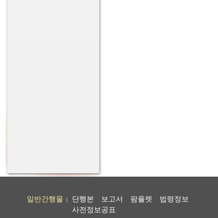
일반간행물
단행본
보고서
팜플렛
법령정보
|
사전정보공표