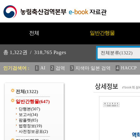
전체
일반간행물
총
1,322
권 /
318,765
Pages
전체분류(1322)
1
AI
2
3
4
HACCP
인기검색어 :
검역
지색마 일본 검역
11
2025
12
13
14
중독성 식물 도감
媛 異
(
20
수의과학검역원
전체
(1322)
일반간행물
(647)
단행본
(507)
보고서
(34)
팜플렛
(85)
법령정보
(19)
사전정보공표
(2)