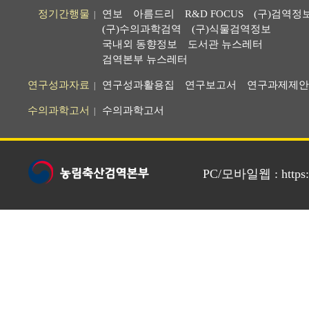
정기간행물
연보
아름드리
R&D FOCUS
(구)검역정
|
(구)수의과학검역
(구)식물검역정보
국내외 동향정보
도서관 뉴스레터
검역본부 뉴스레터
연구성과자료
연구성과활용집
연구보고서
연구과제제안
|
수의과학고서
수의과학고서
|
PC/모바일웹 : https://