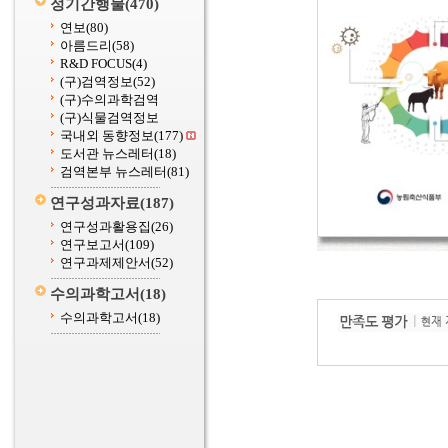
정기간행물
(470)
연보
(80)
아름드리
(58)
R&D FOCUS
(4)
(구)검역정보
(52)
(구)수의과학검역
(구)식물검역정보
국내외 동향정보
(177)
도서관 뉴스레터
(18)
검역본부 뉴스레터
(81)
연구성과자료
(187)
연구성과활용집
(26)
연구보고서
(109)
연구과제제안서
(52)
수의과학고서
(18)
수의과학고서
(18)