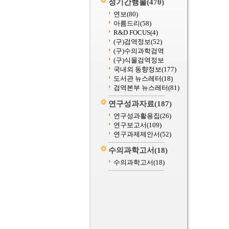
정기간행물
(470)
연보
(80)
아름드리
(58)
R&D FOCUS
(4)
(구)검역정보
(52)
(구)수의과학검역
(구)식물검역정보
국내외 동향정보
(177)
도서관 뉴스레터
(18)
검역본부 뉴스레터
(81)
연구성과자료
(187)
연구성과활용집
(26)
연구보고서
(109)
연구과제제안서
(52)
수의과학고서
(18)
수의과학고서
(18)