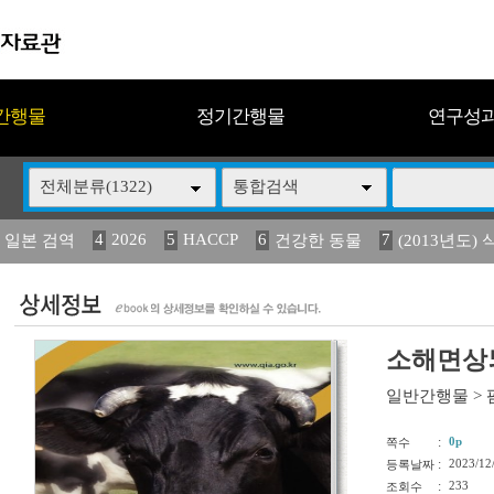
간행물
정기간행물
연구성
전체분류(1322)
통합검색
4
2026
5
HACCP
6
7
 일본 검역
건강한 동물
(2013년도) 
13
14
15
16
17
 도감
媛 異
(2013년도) 식
구제역
관리
소해면상뇌
일반간행물
>
:
0p
쪽수
:
2023/12
등록날짜
:
233
조회수