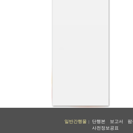
일반간행물
단행본
보고서
팜
|
사전정보공표