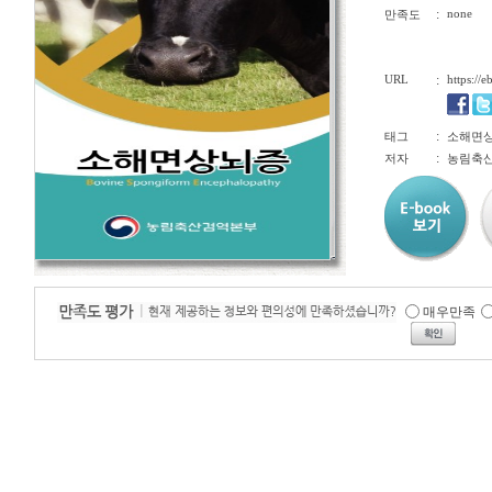
:
none
만족도
URL
:
https://
:
태그
소해면상
:
저자
농림축산
매우만족