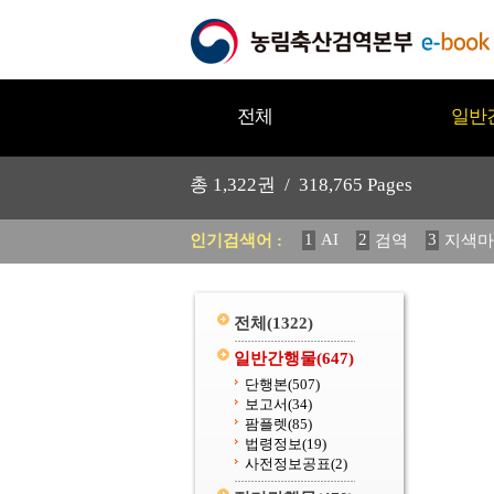
전체
일반
총
1,322
권 /
318,765
Pages
1
AI
2
3
인기검색어 :
검역
지색마
11
2025
12
중독성 식물
20
수의과학검역원
전체
(1322)
일반간행물
(647)
단행본
(507)
보고서
(34)
팜플렛
(85)
법령정보
(19)
사전정보공표
(2)