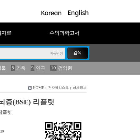
과자료
수의과학고서
8
9
10
식물
가축
연구
검역원
18
2023
19
연보
농림수산
HOME
전자북리스트
상세정보
증(BSE) 리플릿
팜플렛
/29