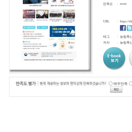
:
none
만족도
URL
:
https://
:
태그
농림축산
:
저자
농림축
매우만족