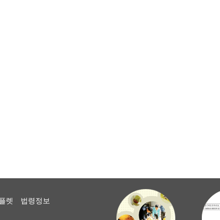
플렛
법령정보