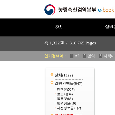
전체
일반
총
1,322
권 /
318,765
Pages
1
AI
2
3
인기검색어 :
검역
지색마
11
2025
12
중독성 식물
20
수의과학검역원
전체
(1322)
일반간행물
(647)
단행본
(507)
보고서
(34)
팜플렛
(85)
법령정보
(19)
사전정보공표
(2)