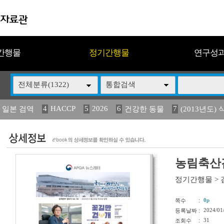
간행물
정기간행물
연구성
전체분류(1322)
통합검색
4
HACCP
5
2026
6
7
 일본 검역
건강한 동물
(2013년도) 
13
14
15
16
17
 도감
媛 異
(2013년도) 식
구제역
관리
농림축산검
정기간행물
>
:
0p
쪽수
:
2024/01
등록날짜
:
31
조회수