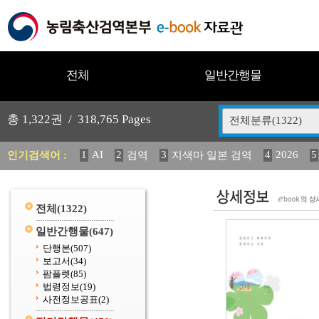
전체
일반간행물
총
1,322
권 /
318,765
Pages
전체분류(1322)
1
AI
2
3
4
2026
5
인기검색어 :
검역
지색마 일본 검역
11
2025
12
13
14
중독성 식물 도감
媛 異
(
20
수의과학검역원
전체
(1322)
일반간행물
(647)
단행본
(507)
보고서
(34)
팜플렛
(85)
법령정보
(19)
사전정보공표
(2)