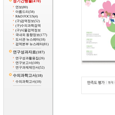
정기간행물
(470)
연보
(80)
아름드리
(58)
R&D FOCUS
(4)
(구)검역정보
(52)
(구)수의과학검역
(구)식물검역정보
국내외 동향정보
(177)
도서관 뉴스레터
(18)
검역본부 뉴스레터
(81)
연구성과자료
(187)
연구성과활용집
(26)
연구보고서
(109)
연구과제제안서
(52)
수의과학고서
(18)
수의과학고서
(18)