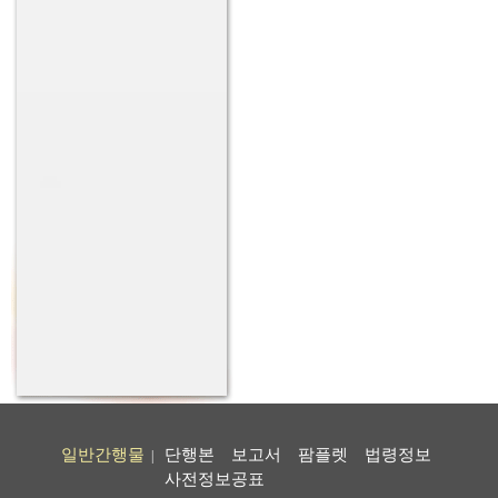
일반간행물
단행본
보고서
팜플렛
법령정보
|
사전정보공표