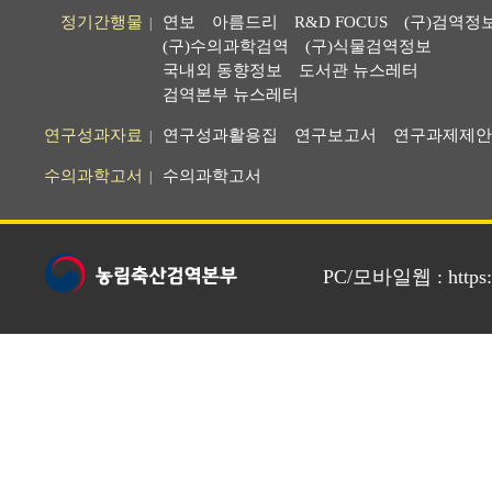
정기간행물
연보
아름드리
R&D FOCUS
(구)검역정
|
(구)수의과학검역
(구)식물검역정보
국내외 동향정보
도서관 뉴스레터
검역본부 뉴스레터
연구성과자료
연구성과활용집
연구보고서
연구과제제안
|
수의과학고서
수의과학고서
|
PC/모바일웹 : https://