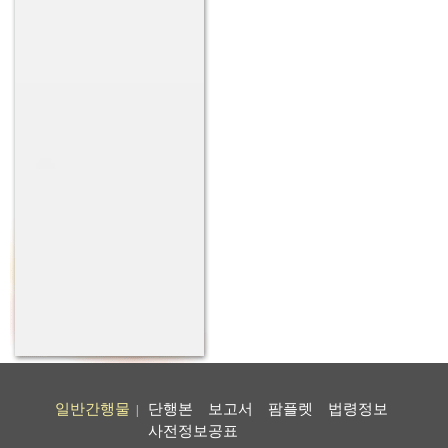
일반간행물
단행본
보고서
팜플렛
법령정보
|
사전정보공표