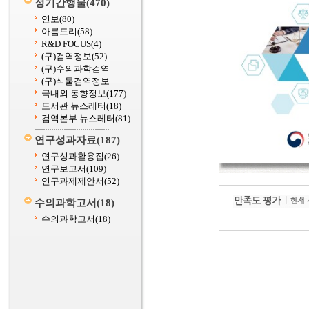
정기간행물
(470)
연보
(80)
아름드리
(58)
R&D FOCUS
(4)
(구)검역정보
(52)
(구)수의과학검역
(구)식물검역정보
국내외 동향정보
(177)
도서관 뉴스레터
(18)
검역본부 뉴스레터
(81)
연구성과자료
(187)
연구성과활용집
(26)
연구보고서
(109)
연구과제제안서
(52)
수의과학고서
(18)
수의과학고서
(18)