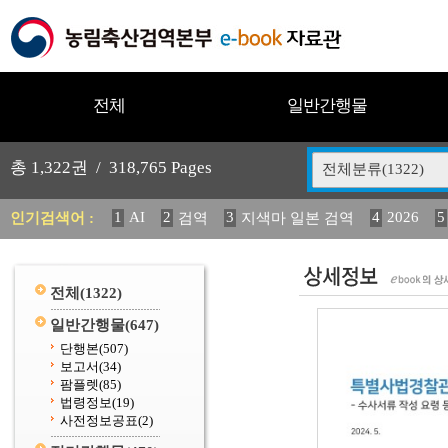
전체
일반간행물
총
1,322
권 /
318,765
Pages
전체분류(1322)
1
AI
2
3
4
2026
5
인기검색어 :
검역
지색마 일본 검역
11
2025
12
13
14
중독성 식물 도감
媛 異
(
20
수의과학검역원
전체
(1322)
일반간행물
(647)
단행본
(507)
보고서
(34)
팜플렛
(85)
법령정보
(19)
사전정보공표
(2)