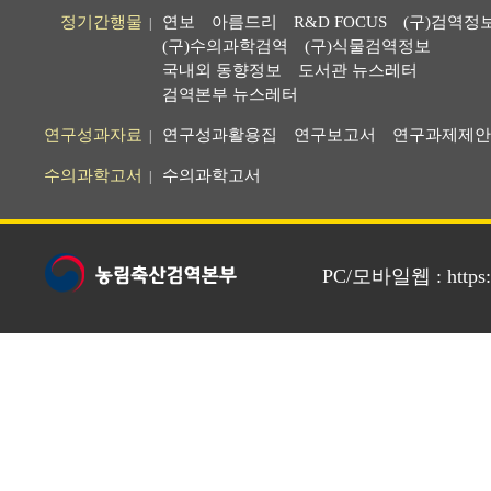
정기간행물
연보
아름드리
R&D FOCUS
(구)검역정
|
(구)수의과학검역
(구)식물검역정보
국내외 동향정보
도서관 뉴스레터
검역본부 뉴스레터
연구성과자료
연구성과활용집
연구보고서
연구과제제안
|
수의과학고서
수의과학고서
|
PC/모바일웹 : https://