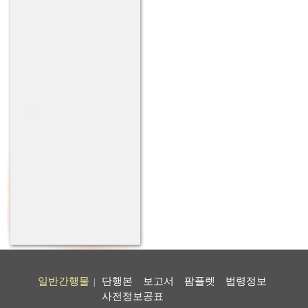
일반간행물
단행본
보고서
팜플렛
법령정보
|
사전정보공표