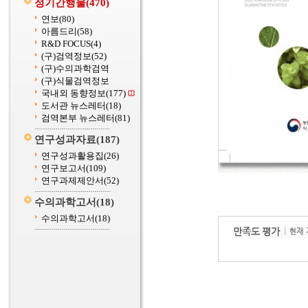
정기간행물
(470)
연보
(80)
아름드리
(58)
R&D FOCUS
(4)
(구)검역정보
(52)
(구)수의과학검역
(구)식물검역정보
국내외 동향정보
(177)
도서관 뉴스레터
(18)
검역본부 뉴스레터
(81)
연구성과자료
(187)
연구성과활용집
(26)
연구보고서
(109)
연구과제제안서
(52)
수의과학고서
(18)
수의과학고서
(18)