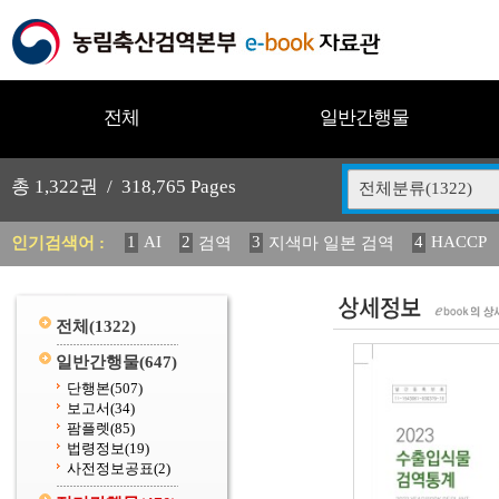
전체
일반간행물
총
1,322
권 /
318,765
Pages
전체분류(1322)
1
AI
2
3
4
HACCP
인기검색어 :
검역
지색마 일본 검역
11
2025
12
13
14
중독성 식물 도감
媛 異
(
20
수의과학검역원
전체
(1322)
일반간행물
(647)
단행본
(507)
보고서
(34)
팜플렛
(85)
법령정보
(19)
사전정보공표
(2)