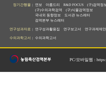
정기간행물
연보
아름드리
R&D FOCUS
(구)검역정
|
(구)수의과학검역
(구)식물검역정보
국내외 동향정보
도서관 뉴스레터
검역본부 뉴스레터
연구성과자료
연구성과활용집
연구보고서
연구과제제안
|
수의과학고서
수의과학고서
|
PC/모바일웹 : https://