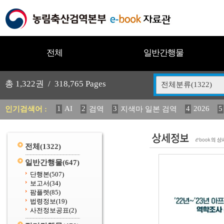
전체
일반간행물
총
1,322
권 /
318,765
Pages
전체분류(1322)
1
AI
2
3
4
2026
5
인기검색어 :
검역
지색마 일본 검역
11
2025
12
13
14
중독성 식물 도감
媛 異
(
20
수의과학검역원
전체
(1322)
일반간행물
(647)
단행본
(507)
보고서
(34)
팜플렛
(85)
법령정보
(19)
사전정보공표
(2)