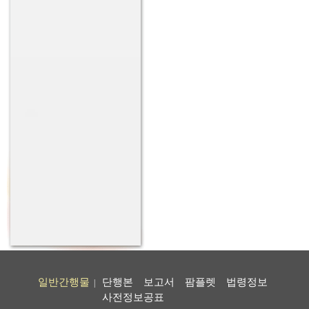
일반간행물
단행본
보고서
팜플렛
법령정보
|
사전정보공표