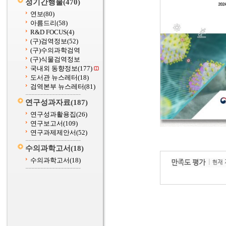
정기간행물
(470)
연보
(80)
아름드리
(58)
R&D FOCUS
(4)
(구)검역정보
(52)
(구)수의과학검역
(구)식물검역정보
국내외 동향정보
(177)
도서관 뉴스레터
(18)
검역본부 뉴스레터
(81)
연구성과자료
(187)
연구성과활용집
(26)
연구보고서
(109)
연구과제제안서
(52)
수의과학고서
(18)
수의과학고서
(18)