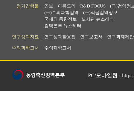
정기간행물
연보
아름드리
R&D FOCUS
(구)검역정
|
(구)수의과학검역
(구)식물검역정보
국내외 동향정보
도서관 뉴스레터
검역본부 뉴스레터
연구성과자료
연구성과활용집
연구보고서
연구과제제안
|
수의과학고서
수의과학고서
|
PC/모바일웹 : https://