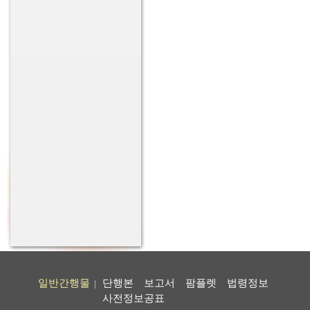
일반간행물
단행본
보고서
팜플렛
법령정보
|
사전정보공표