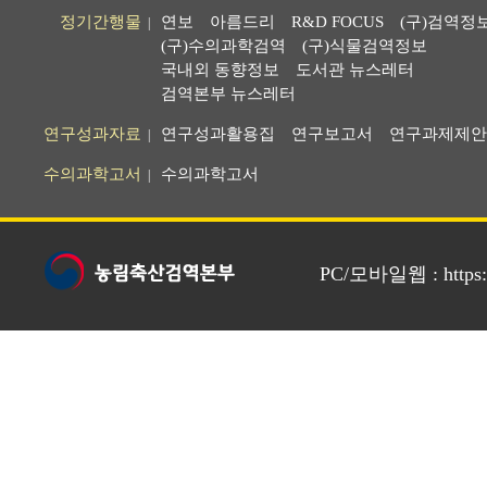
정기간행물
연보
아름드리
R&D FOCUS
(구)검역정
|
(구)수의과학검역
(구)식물검역정보
국내외 동향정보
도서관 뉴스레터
검역본부 뉴스레터
연구성과자료
연구성과활용집
연구보고서
연구과제제안
|
수의과학고서
수의과학고서
|
PC/모바일웹 : https://