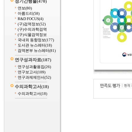
정기간행물
(470)
연보
(80)
아름드리
(58)
R&D FOCUS
(4)
(구)검역정보
(52)
(구)수의과학검역
(구)식물검역정보
국내외 동향정보
(177)
도서관 뉴스레터
(18)
검역본부 뉴스레터
(81)
연구성과자료
(187)
연구성과활용집
(26)
연구보고서
(109)
연구과제제안서
(52)
수의과학고서
(18)
수의과학고서
(18)