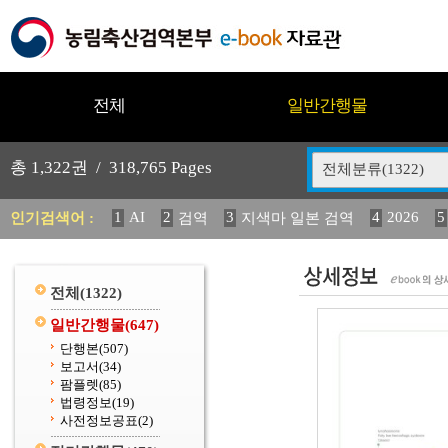
전체
일반간행물
총
1,322
권 /
318,765
Pages
전체분류(1322)
1
AI
2
3
4
2026
5
인기검색어 :
검역
지색마 일본 검역
11
2025
12
13
14
중독성 식물 도감
媛 異
(
20
수의과학검역원
전체
(1322)
일반간행물
(647)
단행본
(507)
보고서
(34)
팜플렛
(85)
법령정보
(19)
사전정보공표
(2)