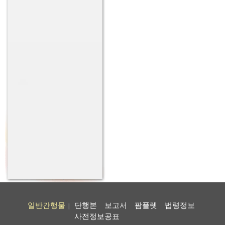
일반간행물
단행본
보고서
팜플렛
법령정보
|
사전정보공표