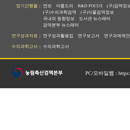
정기간행물
연보
아름드리
R&D FOCUS
(구)검역정
|
(구)수의과학검역
(구)식물검역정보
국내외 동향정보
도서관 뉴스레터
검역본부 뉴스레터
연구성과자료
연구성과활용집
연구보고서
연구과제제안
|
수의과학고서
수의과학고서
|
PC/모바일웹 : https://