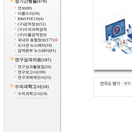
정기간행물
(470)
연보
(80)
아름드리
(58)
R&D FOCUS
(4)
(구)검역정보
(52)
(구)수의과학검역
(구)식물검역정보
국내외 동향정보
(177)
도서관 뉴스레터
(18)
검역본부 뉴스레터
(81)
연구성과자료
(187)
연구성과활용집
(26)
연구보고서
(109)
연구과제제안서
(52)
수의과학고서
(18)
수의과학고서
(18)