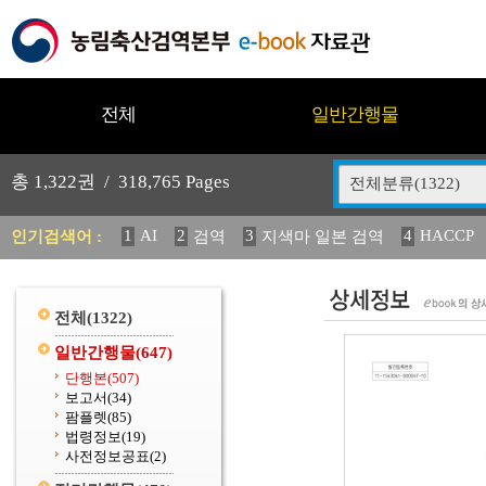
전체
일반간행물
총
1,322
권 /
318,765
Pages
전체분류(1322)
1
AI
2
3
4
HACCP
인기검색어 :
검역
지색마 일본 검역
11
2025
12
13
14
중독성 식물 도감
媛 異
(
20
수의과학검역원
전체
(1322)
일반간행물
(647)
단행본
(507)
보고서
(34)
팜플렛
(85)
법령정보
(19)
사전정보공표
(2)