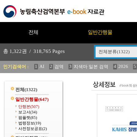
전체
일반간행물
총
1,322
권 /
318,765
Pages
전체분류(1322)
1
AI
2
3
4
2026
5
인기검색어 :
검역
지색마 일본 검역
12
13
14
중독성 식물 도감
媛 異
(2013년도) 
20
수의과학검역원
전체
(1322)
일반간행물
(647)
단행본
(507)
보고서
(34)
팜플렛
(85)
법령정보
(19)
사전정보공표
(2)