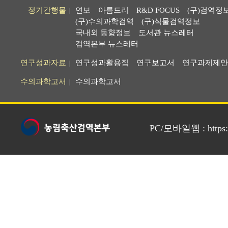
정기간행물
연보
아름드리
R&D FOCUS
(구)검역정
|
(구)수의과학검역
(구)식물검역정보
국내외 동향정보
도서관 뉴스레터
검역본부 뉴스레터
연구성과자료
연구성과활용집
연구보고서
연구과제제안
|
수의과학고서
수의과학고서
|
PC/모바일웹 : https://