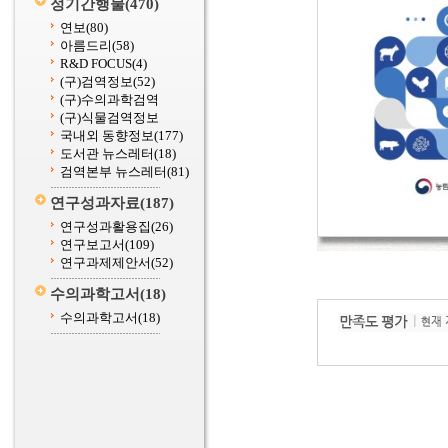
정기간행물
(470)
연보
(80)
아름드리
(58)
R&D FOCUS
(4)
(구)검역정보
(52)
(구)수의과학검역
(구)식물검역정보
국내외 동향정보
(177)
도서관 뉴스레터
(18)
검역본부 뉴스레터
(81)
연구성과자료
(187)
연구성과활용집
(26)
연구보고서
(109)
연구과제제안서
(52)
수의과학고서
(18)
수의과학고서
(18)