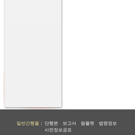
일반간행물
단행본
보고서
팜플렛
법령정보
|
사전정보공표