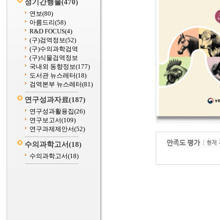
정기간행물
(470)
연보
(80)
아름드리
(58)
R&D FOCUS
(4)
(구)검역정보
(52)
(구)수의과학검역
(구)식물검역정보
국내외 동향정보
(177)
도서관 뉴스레터
(18)
검역본부 뉴스레터
(81)
연구성과자료
(187)
연구성과활용집
(26)
연구보고서
(109)
연구과제제안서
(52)
수의과학고서
(18)
수의과학고서
(18)