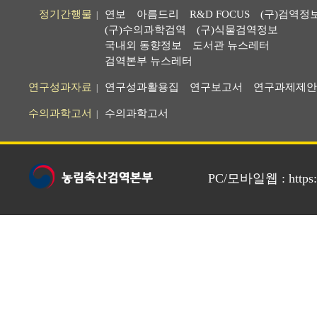
정기간행물
연보
아름드리
R&D FOCUS
(구)검역정
|
(구)수의과학검역
(구)식물검역정보
국내외 동향정보
도서관 뉴스레터
검역본부 뉴스레터
연구성과자료
연구성과활용집
연구보고서
연구과제제안
|
수의과학고서
수의과학고서
|
PC/모바일웹 : https://