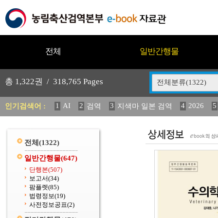
전체
일반간행물
총
1,322
권 /
318,765
Pages
전체분류(1322)
1
AI
2
3
4
2026
5
인기검색어 :
검역
지색마 일본 검역
12
13
14
중독성 식물 도감
媛 異
(2013년도) 
20
수의과학검역원
전체
(1322)
일반간행물
(647)
단행본
(507)
보고서
(34)
팜플렛
(85)
법령정보
(19)
사전정보공표
(2)