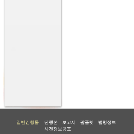
일반간행물
단행본
보고서
팜플렛
법령정보
|
사전정보공표