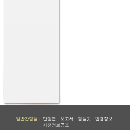
일반간행물
단행본
보고서
팜플렛
법령정보
|
사전정보공표