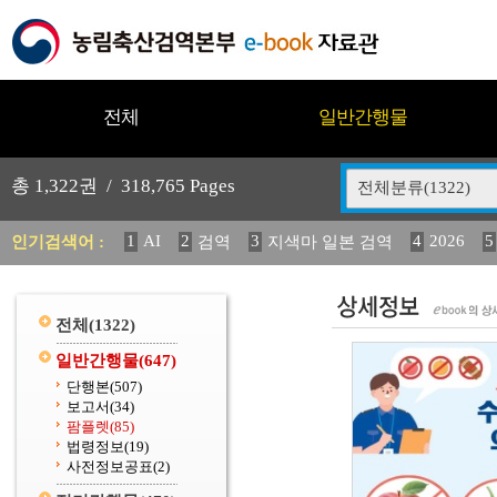
전체
일반간행물
총
1,322
권 /
318,765
Pages
전체분류(1322)
1
AI
2
3
4
2026
5
인기검색어 :
검역
지색마 일본 검역
11
2025
12
13
14
중독성 식물 도감
媛 異
(
20
수의과학검역원
전체
(1322)
일반간행물
(647)
단행본
(507)
보고서
(34)
팜플렛
(85)
법령정보
(19)
사전정보공표
(2)