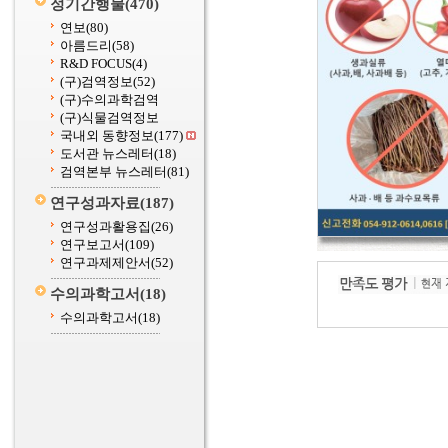
정기간행물
(470)
연보
(80)
아름드리
(58)
R&D FOCUS
(4)
(구)검역정보
(52)
(구)수의과학검역
(구)식물검역정보
국내외 동향정보
(177)
도서관 뉴스레터
(18)
검역본부 뉴스레터
(81)
연구성과자료
(187)
연구성과활용집
(26)
연구보고서
(109)
연구과제제안서
(52)
수의과학고서
(18)
수의과학고서
(18)