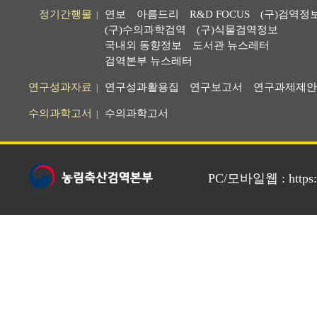
정기간행물
연보
아름드리
R&D FOCUS
(구)검역정
|
(구)수의과학검역
(구)식물검역정보
국내외 동향정보
도서관 뉴스레터
검역본부 뉴스레터
연구성과자료
연구성과활용집
연구보고서
연구과제제안
|
수의과학고서
수의과학고서
|
PC/모바일웹 : https://