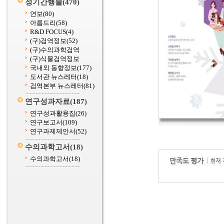
정기간행물
(470)
연보
(80)
아름드리
(58)
R&D FOCUS
(4)
(구)검역정보
(52)
(구)수의과학검역
(구)식물검역정보
국내외 동향정보
(177)
도서관 뉴스레터
(18)
검역본부 뉴스레터
(81)
연구성과자료
(187)
연구성과활용집
(26)
연구보고서
(109)
연구과제제안서
(52)
수의과학고서
(18)
수의과학고서
(18)