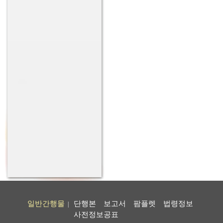
일반간행물
단행본
보고서
팜플렛
법령정보
|
사전정보공표