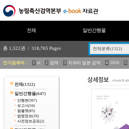
전체
일반간행물
총
1,322
권 /
318,765
Pages
전체분류(1322)
1
ai
2
3
4
2026
5
인기검색어 :
검역
지색마 일본 검역
12
13
14
중독성 식물 도감
(2013년도) 식
구
20
수의과학검역원
전체
(1322)
일반간행물
(647)
단행본
(507)
보고서
(34)
팜플렛
(85)
법령정보
(19)
사전정보공표
(2)