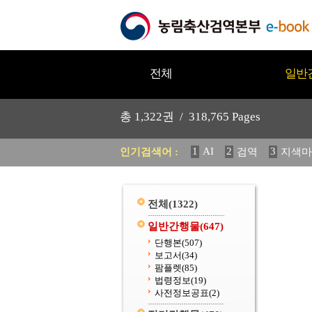
전체
일반
총
1,322
권 /
318,765
Pages
1
AI
2
3
인기검색어 :
검역
지색마
11
2025
12
중독성 식물
20
수의과학검역원
전체
(1322)
일반간행물
(647)
단행본
(507)
보고서
(34)
팜플렛
(85)
법령정보
(19)
사전정보공표
(2)