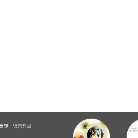
플렛
법령정보