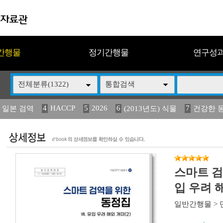
간행물
정기간행물
연구성
전체분류(1322)
통합검색
4
HACCP
5
2026
6
7
 일본 검역
(2013년도) 식물
건강한 
13
14
15
16
17
 도감
媛 異
(2013년도) 식
구제역
관리
스마트 검
입 우려 해
일반간행물
>