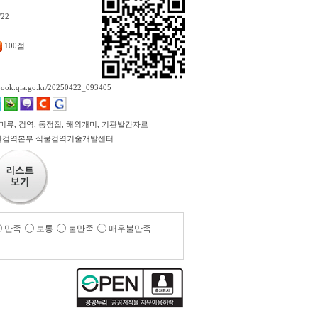
/22
100점
ebook.qia.go.kr/20250422_093405
개미류, 검역, 동정집, 해외개미, 기관발간자료
산검역본부 식물검역기술개발센터
만족
보통
불만족
매우불만족