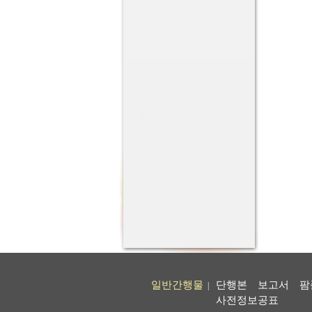
일반간행물
단행본
보고서
팜
|
사전정보공표