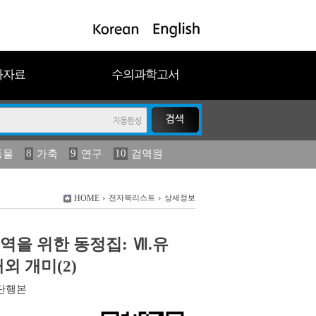
과자료
수의과학고서
8
9
10
동물
가축
연구
검역원
18
19
2023
연보
농림수산
HOME
전자북리스트
상세정보
역을 위한 동정집: Ⅶ.유
외 개미(2)
단행본