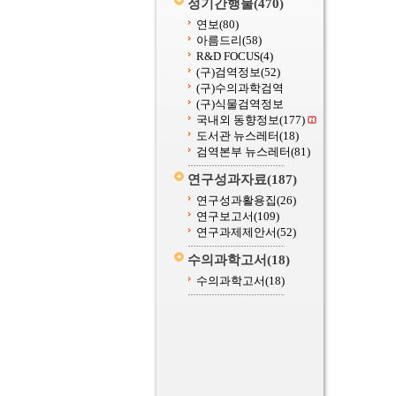
정기간행물
(470)
연보
(80)
아름드리
(58)
R&D FOCUS
(4)
(구)검역정보
(52)
(구)수의과학검역
(구)식물검역정보
국내외 동향정보
(177)
도서관 뉴스레터
(18)
검역본부 뉴스레터
(81)
연구성과자료
(187)
연구성과활용집
(26)
연구보고서
(109)
연구과제제안서
(52)
수의과학고서
(18)
수의과학고서
(18)