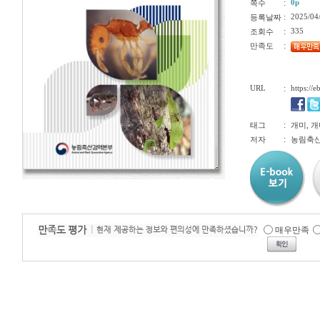
:
0p
쪽수
:
2025/04
등록날짜
:
335
조회수
:
만족도
URL
:
https://
:
태그
개미, 
:
저자
농림축
매우만족