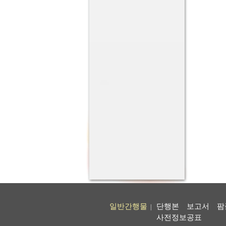
일반간행물
단행본
보고서
팜
|
사전정보공표