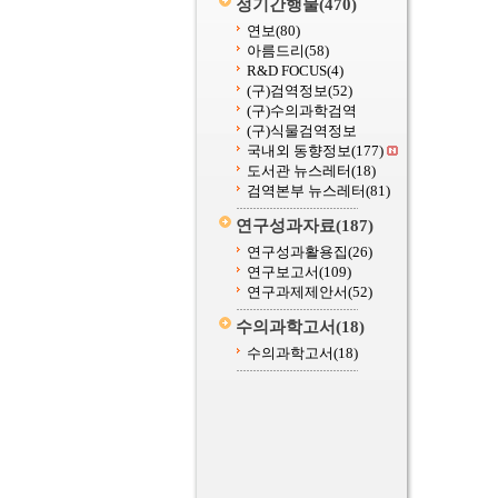
정기간행물
(470)
연보
(80)
아름드리
(58)
R&D FOCUS
(4)
(구)검역정보
(52)
(구)수의과학검역
(구)식물검역정보
국내외 동향정보
(177)
도서관 뉴스레터
(18)
검역본부 뉴스레터
(81)
연구성과자료
(187)
연구성과활용집
(26)
연구보고서
(109)
연구과제제안서
(52)
수의과학고서
(18)
수의과학고서
(18)