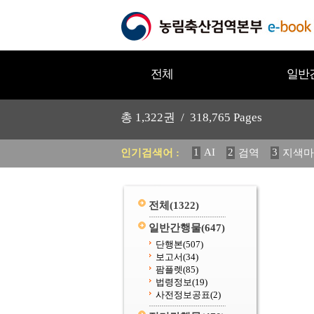
전체
일반
총
1,322
권 /
318,765
Pages
1
AI
2
3
인기검색어 :
검역
지색마
11
2025
12
중독성 식물
20
수의과학검역원
전체
(1322)
일반간행물
(647)
단행본
(507)
보고서
(34)
팜플렛
(85)
법령정보
(19)
사전정보공표
(2)