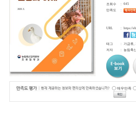
:
645
조회수
:
만족도
URL
:
https://
:
태그
가금류,
:
저자
농림축산
매우만족