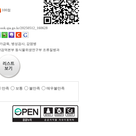
100점
ebook.qia.go.kr/20250512_160628
 가금육, 병성검사, 감염병
검역본부 동식물위생연구부 조류질병과
만족
보통
불만족
매우불만족