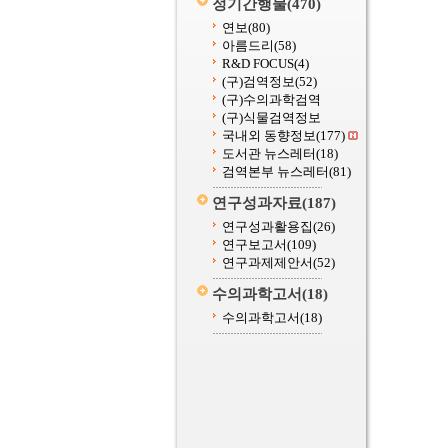
정기간행물
(470)
연보
(80)
아름드리
(58)
R&D FOCUS
(4)
(구)검역정보
(52)
(구)수의과학검역
(구)식물검역정보
국내외 동향정보
(177)
도서관 뉴스레터
(18)
검역본부 뉴스레터
(81)
연구성과자료
(187)
연구성과활용집
(26)
연구보고서
(109)
연구과제제안서
(52)
수의과학고서
(18)
수의과학고서
(18)