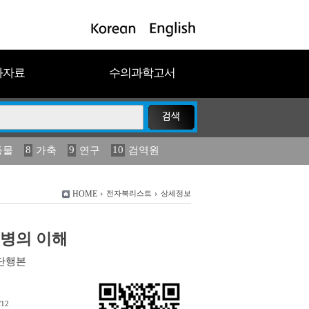
과자료
수의과학고서
8
9
10
동물
가축
연구
검역원
18
19
2023
연보
농림수산
HOME
전자북리스트
상세정보
병의 이해
단행본
/12