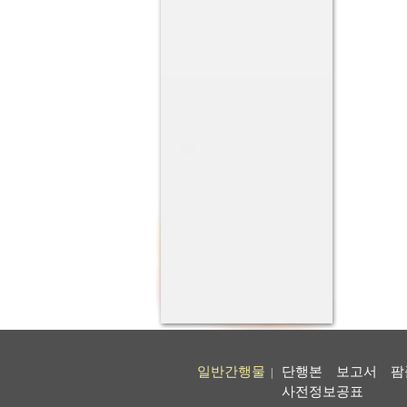
일반간행물
단행본
보고서
팜
|
사전정보공표