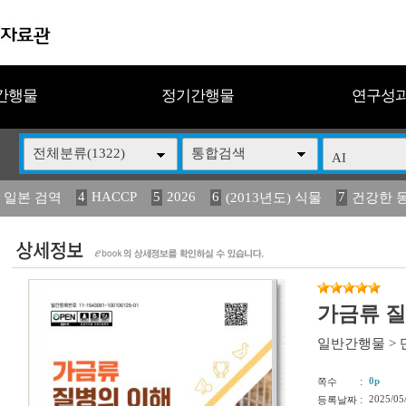
간행물
정기간행물
연구성
전체분류(1322)
통합검색
4
HACCP
5
2026
6
7
 일본 검역
(2013년도) 식물
건강한 
13
14
15
16
17
 도감
媛 異
(2013년도) 식
구제역
관리
가금류 질
일반간행물
>
:
0p
쪽수
:
2025/05
등록날짜