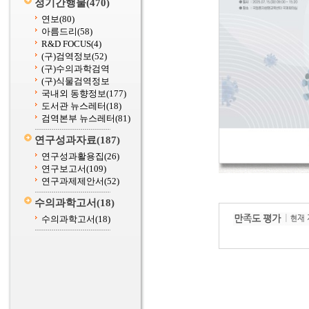
정기간행물
(470)
연보
(80)
아름드리
(58)
R&D FOCUS
(4)
(구)검역정보
(52)
(구)수의과학검역
(구)식물검역정보
국내외 동향정보
(177)
도서관 뉴스레터
(18)
검역본부 뉴스레터
(81)
연구성과자료
(187)
연구성과활용집
(26)
연구보고서
(109)
연구과제제안서
(52)
수의과학고서
(18)
수의과학고서
(18)