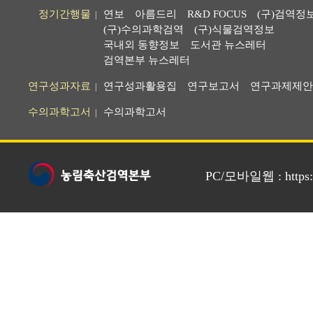
정기간행물
연보
아름드리
R&D FOCUS
(구)검역정
|
(구)수의과학검역
(구)식물검역정보
국내외 동향정보
도서관 뉴스레터
검역본부 뉴스레터
연구성과자료
연구성과활용집
연구보고서
연구과제제안
|
수의과학고서
수의과학고서
|
PC/모바일웹 : https://