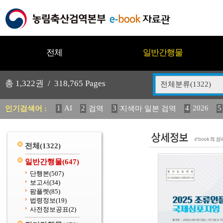
전체
일반간행물
총
1,322
권 /
318,765
Pages
전체분류(1322)
1
AI
2
3
4
2026
5
인기검색어 :
검역
지색마 일본 검역
11
2025
12
13
14
중독성 식물 도감
媛 異
(
20
수의과학검역원
전체
(1322)
일반간행물
(647)
단행본
(507)
보고서
(34)
팜플렛
(85)
법령정보
(19)
사전정보공표
(2)