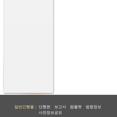
일반간행물
단행본
보고서
팜플렛
법령정보
|
사전정보공표