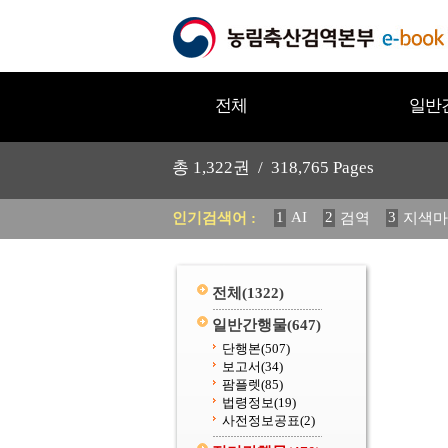
전체
일반
총
1,322
권 /
318,765
Pages
1
AI
2
3
인기검색어 :
검역
지색마
11
2025
12
중독성 식물
20
수의과학검역원
전체
(1322)
일반간행물
(647)
단행본
(507)
보고서
(34)
팜플렛
(85)
법령정보
(19)
사전정보공표
(2)