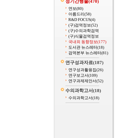
정기간행물
(470)
연보
(80)
아름드리
(58)
R&D FOCUS
(4)
(구)검역정보
(52)
(구)수의과학검역
(구)식물검역정보
국내외 동향정보
(177)
도서관 뉴스레터
(18)
검역본부 뉴스레터
(81)
연구성과자료
(187)
연구성과활용집
(26)
연구보고서
(109)
연구과제제안서
(52)
수의과학고서
(18)
수의과학고서
(18)