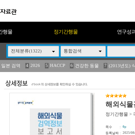
간행물
정기간행물
연구성
전체분류(1322)
통합검색
4
2026
5
HACCP
6
7
 일본 검역
건강한 동물
(2013년도) 
13
14
15
16
17
 도감
媛 異
(2013년도) 식
구제역
관리
해외식물검
정기간행물
>
:
0p
쪽수
:
2025/08
등록날짜