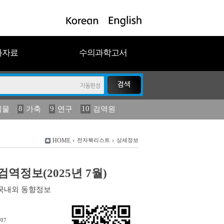
과자료
수의과학고서
8
9
10
식물
가축
연구
검역원
18
2023
19
연보
농림수산
HOME
전자북리스트
상세정보
역정보(2025년 7월)
국내외 동향정보
/07