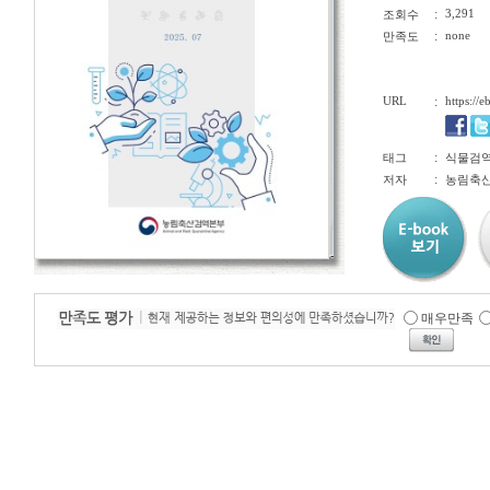
:
3,291
조회수
:
none
만족도
URL
:
https://
:
태그
식물검역, 
:
저자
농림축산
매우만족