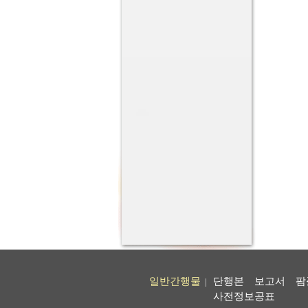
일반간행물
단행본
보고서
팜
|
사전정보공표