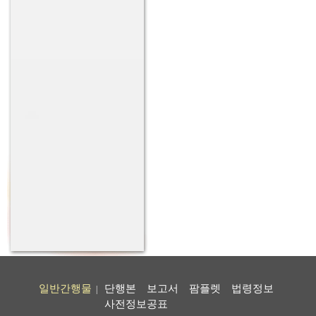
일반간행물
단행본
보고서
팜플렛
법령정보
|
사전정보공표