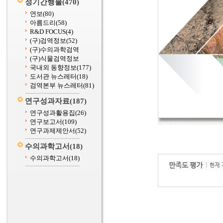
정기간행물
(470)
연보
(80)
아름드리
(58)
R&D FOCUS
(4)
(구)검역정보
(52)
(구)수의과학검역
(구)식물검역정보
국내외 동향정보
(177)
도서관 뉴스레터
(18)
검역본부 뉴스레터
(81)
연구성과자료
(187)
연구성과활용집
(26)
연구보고서
(109)
연구과제제안서
(52)
수의과학고서
(18)
수의과학고서
(18)