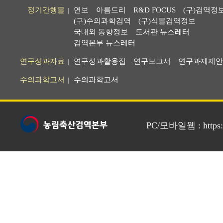
정기간행물
연보
아름드리
R&D FOCUS
(구)검역정
|
(구)수의과학검역
(구)식물검역정보
국내외 동향정보
도서관 뉴스레터
검역본부 뉴스레터
연구성과자료
연구성과활용집
연구보고서
연구과제제안
|
수의과학고서
수의과학고서
|
PC/모바일웹 : https://