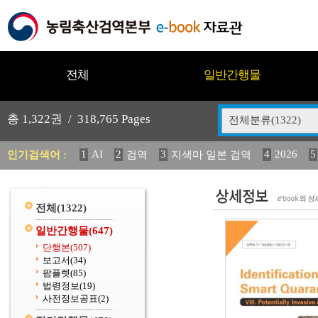
전체
일반간행물
총
1,322
권 /
318,765
Pages
전체분류(1322)
1
AI
2
3
4
2026
5
인기검색어 :
검역
지색마 일본 검역
11
2025
12
13
14
중독성 식물 도감
媛 異
(
20
수의과학검역원
전체
(1322)
일반간행물
(647)
단행본
(507)
보고서
(34)
팜플렛
(85)
법령정보
(19)
사전정보공표
(2)