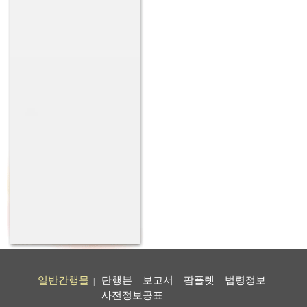
일반간행물
단행본
보고서
팜플렛
법령정보
|
사전정보공표