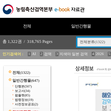
전체
일반간행물
총
1,322
권 /
318,765
Pages
전체분류(1322)
1
AI
2
3
4
2026
5
인기검색어 :
검역
지색마 일본 검역
11
2025
12
13
14
중독성 식물 도감
媛 異
(
20
수의과학검역원
전체
(1322)
일반간행물
(647)
단행본
(507)
보고서
(34)
팜플렛
(85)
법령정보
(19)
사전정보공표
(2)