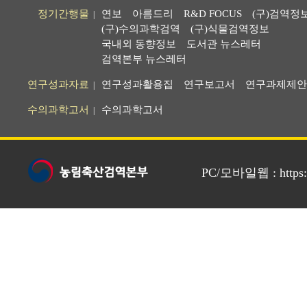
정기간행물
연보
아름드리
R&D FOCUS
(구)검역정
|
(구)수의과학검역
(구)식물검역정보
국내외 동향정보
도서관 뉴스레터
검역본부 뉴스레터
연구성과자료
연구성과활용집
연구보고서
연구과제제안
|
수의과학고서
수의과학고서
|
PC/모바일웹 : https://