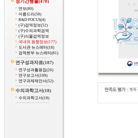
정기간행물
(470)
연보
(80)
아름드리
(58)
R&D FOCUS
(4)
(구)검역정보
(52)
(구)수의과학검역
(구)식물검역정보
국내외 동향정보
(177)
도서관 뉴스레터
(18)
검역본부 뉴스레터
(81)
연구성과자료
(187)
연구성과활용집
(26)
연구보고서
(109)
연구과제제안서
(52)
수의과학고서
(18)
수의과학고서
(18)