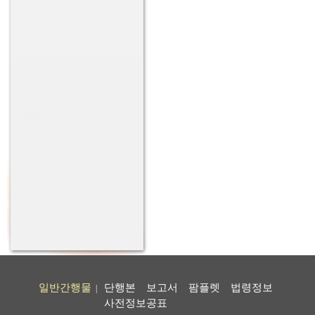
일반간행물
단행본
보고서
팜플렛
법령정보
|
사전정보공표