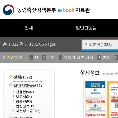
전체
일반간행물
총
1,322
권 /
318,765
Pages
전체분류(1322)
1
AI
2
3
4
2026
5
인기검색어 :
검역
지색마 일본 검역
12
13
14
중독성 식물 도감
媛 異
(2013년도) 
20
수의과학검역원
전체
(1322)
일반간행물
(647)
단행본
(507)
보고서
(34)
팜플렛
(85)
법령정보
(19)
사전정보공표
(2)