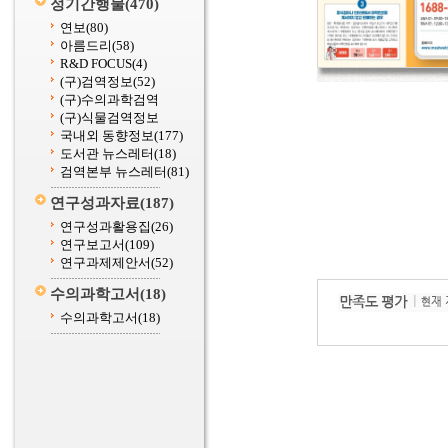
정기간행물
(470)
연보
(80)
아름드리
(58)
R&D FOCUS
(4)
(구)검역정보
(52)
(구)수의과학검역
(구)식물검역정보
국내외 동향정보
(177)
도서관 뉴스레터
(18)
검역본부 뉴스레터
(81)
연구성과자료
(187)
연구성과활용집
(26)
연구보고서
(109)
연구과제제안서
(52)
수의과학고서
(18)
수의과학고서
(18)