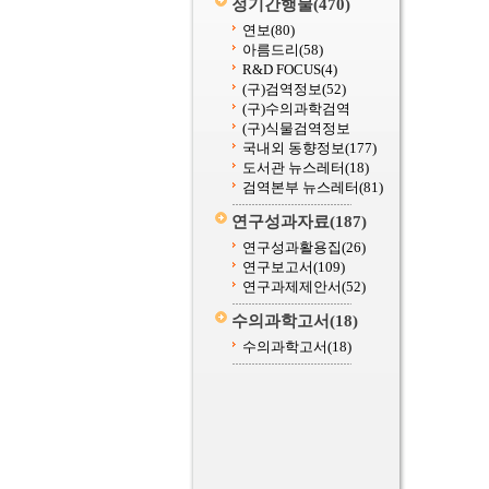
정기간행물
(470)
연보
(80)
아름드리
(58)
R&D FOCUS
(4)
(구)검역정보
(52)
(구)수의과학검역
(구)식물검역정보
국내외 동향정보
(177)
도서관 뉴스레터
(18)
검역본부 뉴스레터
(81)
연구성과자료
(187)
연구성과활용집
(26)
연구보고서
(109)
연구과제제안서
(52)
수의과학고서
(18)
수의과학고서
(18)