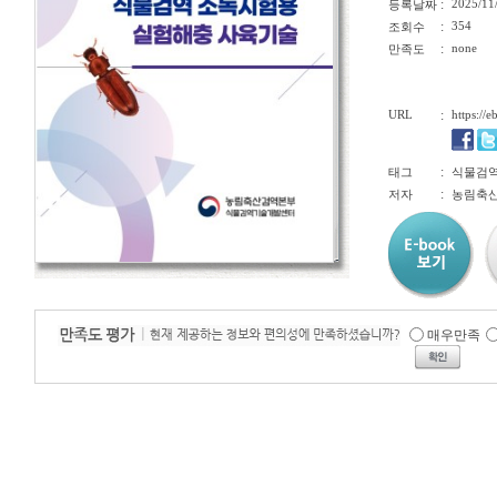
:
2025/11
등록날짜
:
354
조회수
:
none
만족도
URL
:
https://
:
태그
식물검역
:
저자
농림축
매우만족