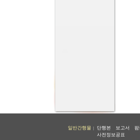
일반간행물
단행본
보고서
팜
|
사전정보공표