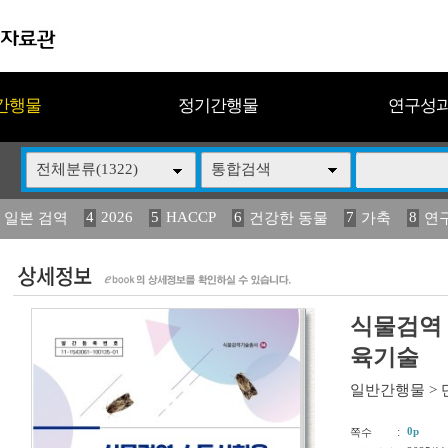
간행물
정기간행물
연구성
전체분류(1322)
통합검색
4
2026
5
HACCP
6
7
8
 일본 검역
건강한 동물
가축
연
13
14
15
16
17
 도감
媛 異
(2013년도) 식
구제역
관리
식물검역
육기술
일반간행물
>
:
0p
쪽수