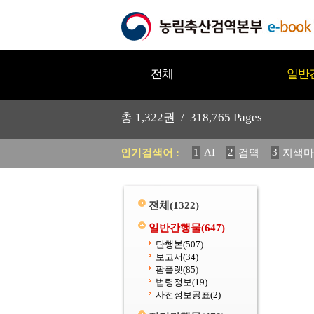
전체
일반
총
1,322
권 /
318,765
Pages
1
AI
2
3
인기검색어 :
검역
지색마
11
2025
12
중독성 식물
20
수의과학검역원
전체
(1322)
일반간행물
(647)
단행본
(507)
보고서
(34)
팜플렛
(85)
법령정보
(19)
사전정보공표
(2)