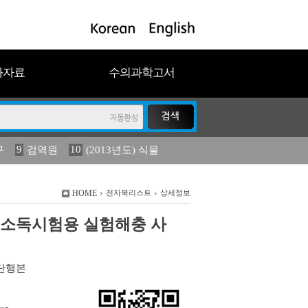
과자료
수의과학고서
9
10
구
검역원
(2013년도) 식물
18
2023
19
연보
농림수산
HOME
전자북리스트
상세정보
 소독시험용 실험해충 사
단행본