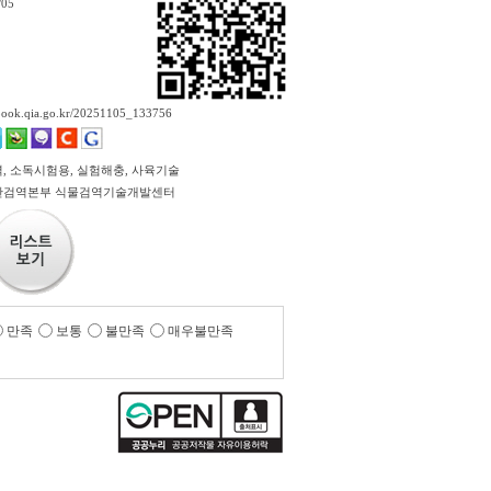
/05
ebook.qia.go.kr/20251105_133756
, 소독시험용, 실험해충, 사육기술
산검역본부 식물검역기술개발센터
만족
보통
불만족
매우불만족