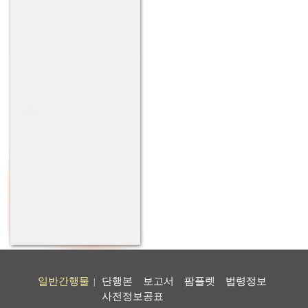
일반간행물
단행본
보고서
팜플렛
법령정보
|
사전정보공표