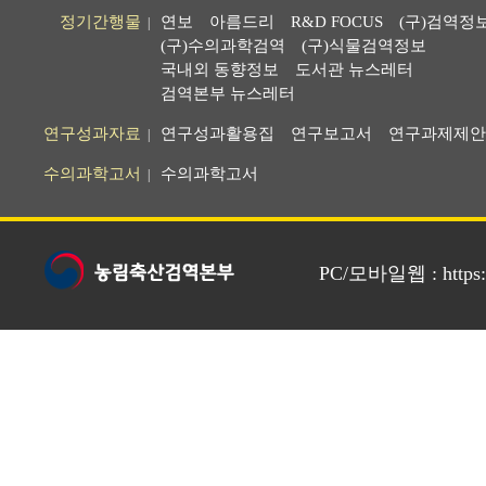
정기간행물
연보
아름드리
R&D FOCUS
(구)검역정
|
(구)수의과학검역
(구)식물검역정보
국내외 동향정보
도서관 뉴스레터
검역본부 뉴스레터
연구성과자료
연구성과활용집
연구보고서
연구과제제안
|
수의과학고서
수의과학고서
|
PC/모바일웹 : https://