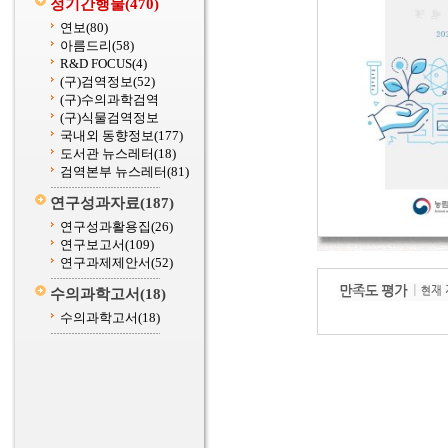
정기간행물
(470)
연보
(80)
아름드리
(58)
R&D FOCUS
(4)
(구)검역정보
(52)
(구)수의과학검역
(구)식물검역정보
국내외 동향정보
(177)
도서관 뉴스레터
(18)
검역본부 뉴스레터
(81)
연구성과자료
(187)
연구성과활용집
(26)
연구보고서
(109)
연구과제제안서
(52)
수의과학고서
(18)
수의과학고서
(18)