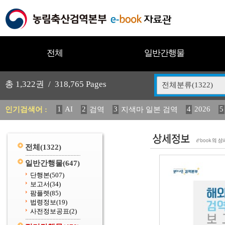
전체
일반간행물
총
1,322
권 /
318,765
Pages
전체분류(1322)
1
AI
2
3
4
2026
5
인기검색어 :
검역
지색마 일본 검역
11
2025
12
13
14
중독성 식물 도감
媛 異
(
20
수의과학검역원
전체
(1322)
일반간행물
(647)
단행본
(507)
보고서
(34)
팜플렛
(85)
법령정보
(19)
사전정보공표
(2)