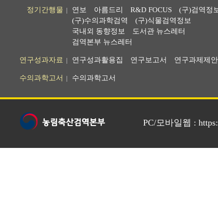
정기간행물
연보
아름드리
R&D FOCUS
(구)검역정
|
(구)수의과학검역
(구)식물검역정보
국내외 동향정보
도서관 뉴스레터
검역본부 뉴스레터
연구성과자료
연구성과활용집
연구보고서
연구과제제안
|
수의과학고서
수의과학고서
|
PC/모바일웹 : https://