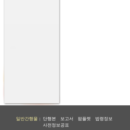
일반간행물
단행본
보고서
팜플렛
법령정보
|
사전정보공표