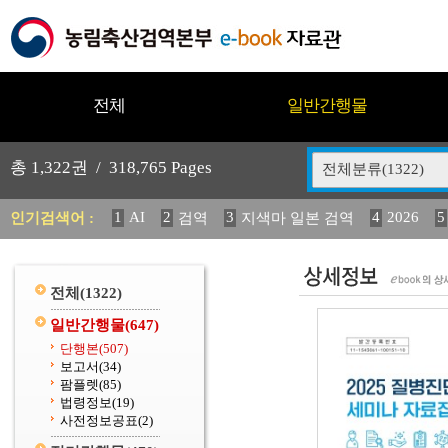
전체
일반간행물
총
1,322
권 /
318,765
Pages
전체분류(1322)
1
AI
2
3
4
2026
5
인기검색어 :
검역
지색마 일본 검역
11
2025
12
13
14
중독성 식물 도감
媛 異
(
20
수의과학검역원
전체
(1322)
일반간행물
(647)
단행본
(507)
보고서
(34)
팜플렛
(85)
법령정보
(19)
사전정보공표
(2)