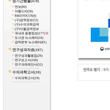
정기간행물
(470)
연보
(80)
아름드리
(58)
R&D FOCUS
(4)
(구)검역정보
(52)
(구)수의과학검역
(구)식물검역정보
국내외 동향정보
(177)
도서관 뉴스레터
(18)
검역본부 뉴스레터
(81)
연구성과자료
(187)
연구성과활용집
(26)
연구보고서
(109)
연구과제제안서
(52)
수의과학고서
(18)
수의과학고서
(18)