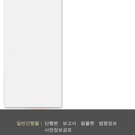
일반간행물
단행본
보고서
팜플렛
법령정보
|
사전정보공표