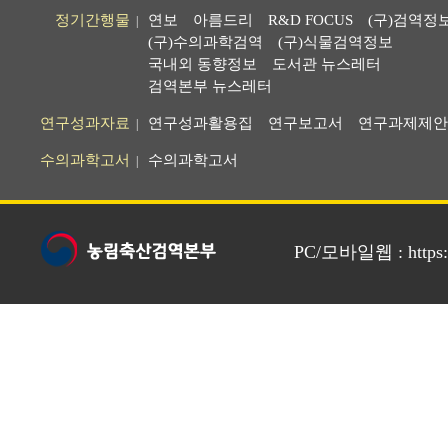
정기간행물
연보
아름드리
R&D FOCUS
(구)검역정
|
(구)수의과학검역
(구)식물검역정보
국내외 동향정보
도서관 뉴스레터
검역본부 뉴스레터
연구성과자료
연구성과활용집
연구보고서
연구과제제안
|
수의과학고서
수의과학고서
|
PC/모바일웹 : https://