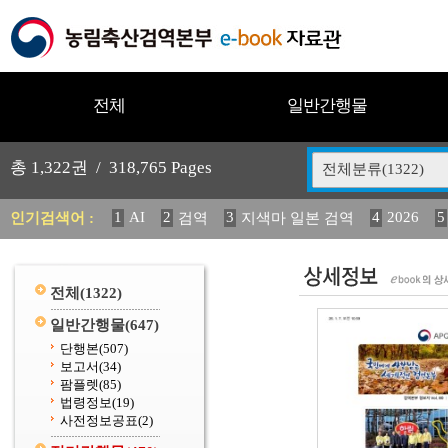
전체
일반간행물
총
1,322
권 /
318,765
Pages
전체분류(1322)
1
AI
2
3
4
2026
5
인기검색어 :
검역
지색마 일본 검역
12
13
14
중독성 식물 도감
媛 異
(2013년도) 
20
수의과학검역원
전체
(1322)
일반간행물
(647)
단행본
(507)
보고서
(34)
팜플렛
(85)
법령정보
(19)
사전정보공표
(2)