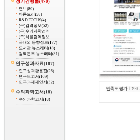
정기간행물
(470)
연보
(80)
아름드리
(58)
R&D FOCUS
(4)
(구)검역정보
(52)
(구)수의과학검역
(구)식물검역정보
국내외 동향정보
(177)
도서관 뉴스레터
(18)
검역본부 뉴스레터
(81)
연구성과자료
(187)
연구성과활용집
(26)
연구보고서
(109)
연구과제제안서
(52)
수의과학고서
(18)
수의과학고서
(18)