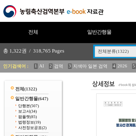
전체
일반간행물
총
1,322
권 /
318,765
Pages
전체분류(1322)
1
AI
2
3
4
2026
5
인기검색어 :
검역
지색마 일본 검역
11
2025
12
13
14
중독성 식물 도감
媛 異
(
20
수의과학검역원
전체
(1322)
일반간행물
(647)
단행본
(507)
보고서
(34)
팜플렛
(85)
법령정보
(19)
사전정보공표
(2)