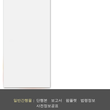
일반간행물
단행본
보고서
팜플렛
법령정보
|
사전정보공표