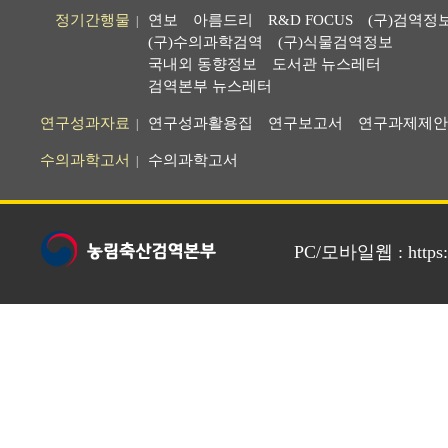
정기간행물
연보
아름드리
R&D FOCUS
(구)검역정
|
(구)수의과학검역
(구)식물검역정보
국내외 동향정보
도서관 뉴스레터
검역본부 뉴스레터
연구성과자료
연구성과활용집
연구보고서
연구과제제안
|
수의과학고서
수의과학고서
|
PC/모바일웹 : https://