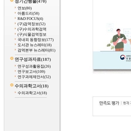
정기간행물
(470)
연보
(80)
아름드리
(58)
R&D FOCUS
(4)
(구)검역정보
(52)
(구)수의과학검역
(구)식물검역정보
국내외 동향정보
(177)
도서관 뉴스레터
(18)
검역본부 뉴스레터
(81)
연구성과자료
(187)
연구성과활용집
(26)
연구보고서
(109)
연구과제제안서
(52)
수의과학고서
(18)
수의과학고서
(18)