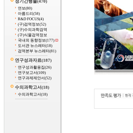
정기간행물
(470)
연보
(80)
아름드리
(58)
R&D FOCUS
(4)
(구)검역정보
(52)
(구)수의과학검역
(구)식물검역정보
국내외 동향정보
(177)
도서관 뉴스레터
(18)
검역본부 뉴스레터
(81)
연구성과자료
(187)
연구성과활용집
(26)
연구보고서
(109)
연구과제제안서
(52)
수의과학고서
(18)
수의과학고서
(18)