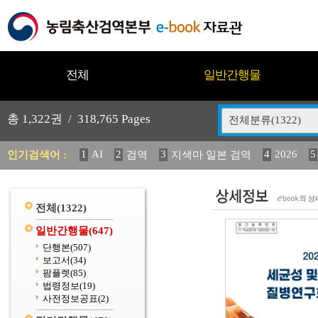
전체
일반간행물
총
1,322
권 /
318,765
Pages
전체분류(1322)
1
AI
2
3
4
2026
5
인기검색어 :
검역
지색마 일본 검역
11
2025
12
13
14
중독성 식물 도감
媛 異
(
20
수의과학검역원
전체
(1322)
일반간행물
(647)
단행본
(507)
보고서
(34)
팜플렛
(85)
법령정보
(19)
사전정보공표
(2)