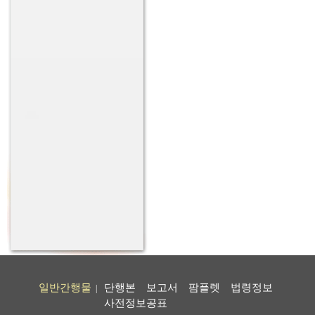
일반간행물
단행본
보고서
팜플렛
법령정보
|
사전정보공표