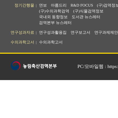
정기간행물
연보
아름드리
R&D FOCUS
(구)검역정
|
(구)수의과학검역
(구)식물검역정보
국내외 동향정보
도서관 뉴스레터
검역본부 뉴스레터
연구성과자료
연구성과활용집
연구보고서
연구과제제안
|
수의과학고서
수의과학고서
|
PC/모바일웹 : https://