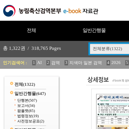
전체
일반간행물
총
1,322
권 /
318,765
Pages
전체분류(1322)
1
AI
2
3
4
2026
5
인기검색어 :
검역
지색마 일본 검역
11
2025
12
13
중독성 식물 도감
(2013년도) 
20
수의과학검역원
전체
(1322)
일반간행물
(647)
단행본
(507)
보고서
(34)
팜플렛
(85)
법령정보
(19)
사전정보공표
(2)