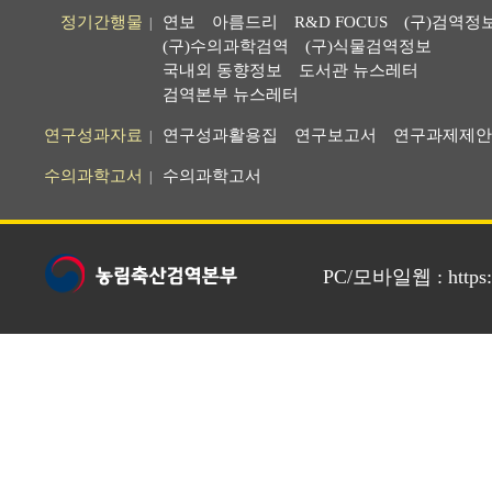
정기간행물
연보
아름드리
R&D FOCUS
(구)검역정
|
(구)수의과학검역
(구)식물검역정보
국내외 동향정보
도서관 뉴스레터
검역본부 뉴스레터
연구성과자료
연구성과활용집
연구보고서
연구과제제안
|
수의과학고서
수의과학고서
|
PC/모바일웹 : https://