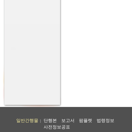
일반간행물
단행본
보고서
팜플렛
법령정보
|
사전정보공표