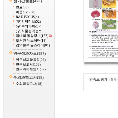
정기간행물
(470)
연보
(80)
아름드리
(58)
R&D FOCUS
(4)
(구)검역정보
(52)
(구)수의과학검역
(구)식물검역정보
국내외 동향정보
(177)
도서관 뉴스레터
(18)
검역본부 뉴스레터
(81)
연구성과자료
(187)
연구성과활용집
(26)
연구보고서
(109)
연구과제제안서
(52)
수의과학고서
(18)
수의과학고서
(18)