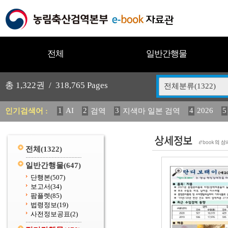
전체
일반간행물
총
1,322
권 /
318,765
Pages
전체분류(1322)
1
AI
2
3
4
2026
5
인기검색어 :
검역
지색마 일본 검역
11
2025
12
13
14
중독성 식물 도감
媛 異
(
20
수의과학검역원
전체
(1322)
일반간행물
(647)
단행본
(507)
보고서
(34)
팜플렛
(85)
법령정보
(19)
사전정보공표
(2)