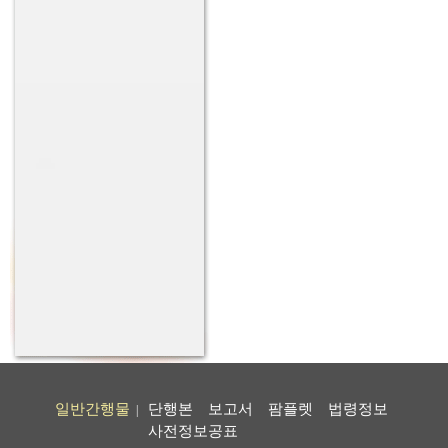
일반간행물
단행본
보고서
팜플렛
법령정보
|
사전정보공표