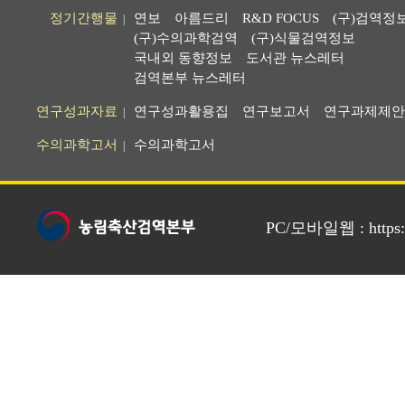
정기간행물
연보
아름드리
R&D FOCUS
(구)검역정
|
(구)수의과학검역
(구)식물검역정보
국내외 동향정보
도서관 뉴스레터
검역본부 뉴스레터
연구성과자료
연구성과활용집
연구보고서
연구과제제안
|
수의과학고서
수의과학고서
|
PC/모바일웹 : https://