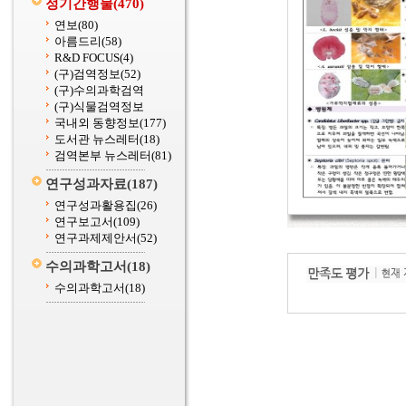
정기간행물
(470)
연보
(80)
아름드리
(58)
R&D FOCUS
(4)
(구)검역정보
(52)
(구)수의과학검역
(구)식물검역정보
국내외 동향정보
(177)
도서관 뉴스레터
(18)
검역본부 뉴스레터
(81)
연구성과자료
(187)
연구성과활용집
(26)
연구보고서
(109)
연구과제제안서
(52)
수의과학고서
(18)
수의과학고서
(18)