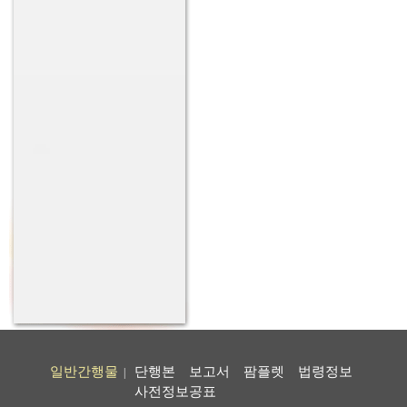
일반간행물
단행본
보고서
팜플렛
법령정보
|
사전정보공표