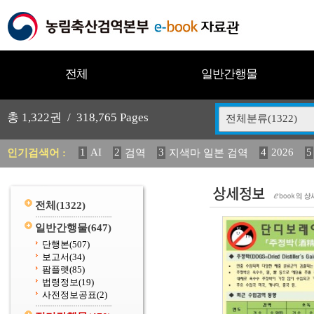
전체
일반간행물
총
1,322
권 /
318,765
Pages
전체분류(1322)
1
AI
2
3
4
2026
5
인기검색어 :
검역
지색마 일본 검역
11
2025
12
13
14
중독성 식물 도감
媛 異
(
20
수의과학검역원
전체
(1322)
일반간행물
(647)
단행본
(507)
보고서
(34)
팜플렛
(85)
법령정보
(19)
사전정보공표
(2)