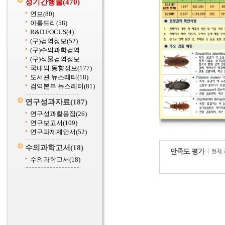
정기간행물
(470)
연보
(80)
아름드리
(58)
R&D FOCUS
(4)
(구)검역정보
(52)
(구)수의과학검역
(구)식물검역정보
국내외 동향정보
(177)
도서관 뉴스레터
(18)
검역본부 뉴스레터
(81)
연구성과자료
(187)
연구성과활용집
(26)
연구보고서
(109)
연구과제제안서
(52)
수의과학고서
(18)
수의과학고서
(18)