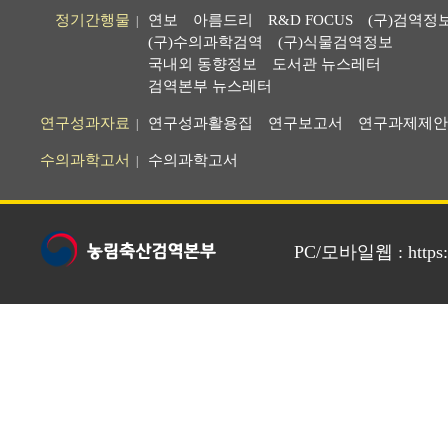
정기간행물
연보
아름드리
R&D FOCUS
(구)검역정
|
(구)수의과학검역
(구)식물검역정보
국내외 동향정보
도서관 뉴스레터
검역본부 뉴스레터
연구성과자료
연구성과활용집
연구보고서
연구과제제안
|
수의과학고서
수의과학고서
|
PC/모바일웹 : https://