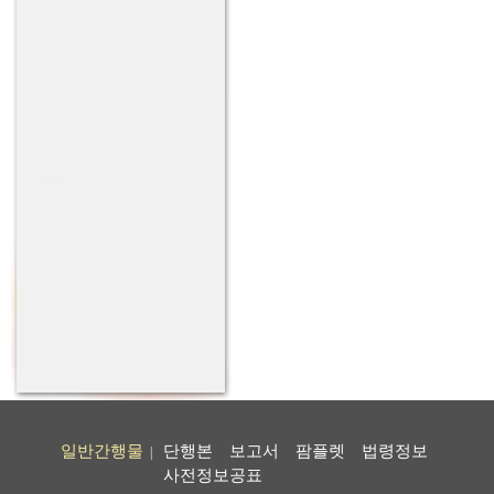
일반간행물
단행본
보고서
팜플렛
법령정보
|
사전정보공표