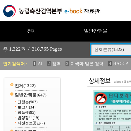
전체
일반간행물
총
1,322
권 /
318,765
Pages
전체분류(1322)
1
AI
2
3
4
HACCP
인기검색어 :
검역
지색마 일본 검역
11
2025
12
13
14
중독성 식물 도감
媛 異
(
20
수의과학검역원
전체
(1322)
일반간행물
(647)
단행본
(507)
보고서
(34)
팜플렛
(85)
법령정보
(19)
사전정보공표
(2)