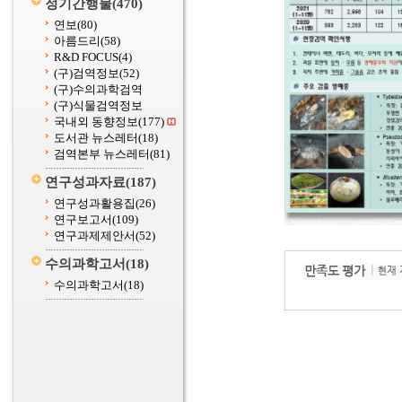
정기간행물
(470)
연보
(80)
아름드리
(58)
R&D FOCUS
(4)
(구)검역정보
(52)
(구)수의과학검역
(구)식물검역정보
국내외 동향정보
(177)
도서관 뉴스레터
(18)
검역본부 뉴스레터
(81)
연구성과자료
(187)
연구성과활용집
(26)
연구보고서
(109)
연구과제제안서
(52)
수의과학고서
(18)
수의과학고서
(18)