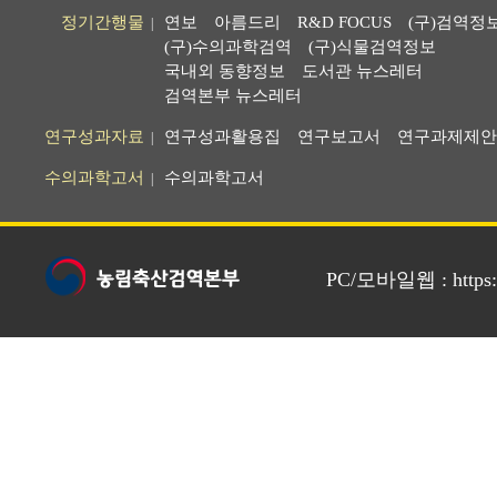
정기간행물
연보
아름드리
R&D FOCUS
(구)검역정
|
(구)수의과학검역
(구)식물검역정보
국내외 동향정보
도서관 뉴스레터
검역본부 뉴스레터
연구성과자료
연구성과활용집
연구보고서
연구과제제안
|
수의과학고서
수의과학고서
|
PC/모바일웹 : https://