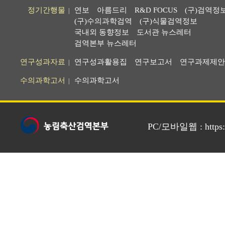
정기간행물
연보
아름드리
R&D FOCUS
(구)검역정
|
(구)수의과학검역
(구)식물검역정보
국내외 동향정보
도서관 뉴스레터
검역본부 뉴스레터
연구성과자료
연구성과활용집
연구보고서
연구과제제안
|
수의과학고서
수의과학고서
|
PC/모바일웹 : https://