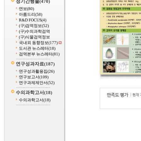
정기간행물
(470)
연보
(80)
아름드리
(58)
R&D FOCUS
(4)
(구)검역정보
(52)
(구)수의과학검역
(구)식물검역정보
국내외 동향정보
(177)
도서관 뉴스레터
(18)
검역본부 뉴스레터
(81)
연구성과자료
(187)
연구성과활용집
(26)
연구보고서
(109)
연구과제제안서
(52)
수의과학고서
(18)
수의과학고서
(18)