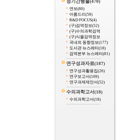
정기간행물
(470)
연보
(80)
아름드리
(58)
R&D FOCUS
(4)
(구)검역정보
(52)
(구)수의과학검역
(구)식물검역정보
국내외 동향정보
(177)
도서관 뉴스레터
(18)
검역본부 뉴스레터
(81)
연구성과자료
(187)
연구성과활용집
(26)
연구보고서
(109)
연구과제제안서
(52)
수의과학고서
(18)
수의과학고서
(18)