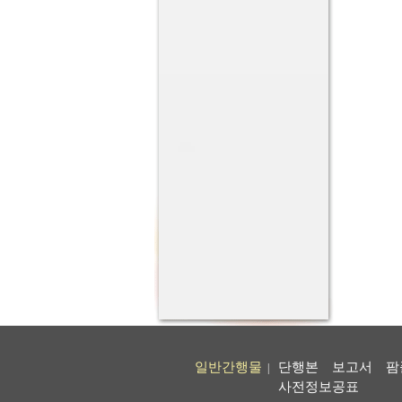
일반간행물
단행본
보고서
팜
|
사전정보공표