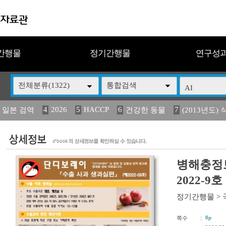
간행물
정기간행물
연구성
전체분류(1322)
통합검색
4
2026
5
HACCP
6
7
 일본 검역
건강한 동물
(2013년도) 
13
14
15
16
17
 도감
媛 異
(2013년도) 식
구제역
관리
병해충정보
2022-9
정기간행물
>
:
0p
쪽수