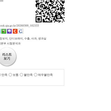
/09
ebook.qia.go.kr/20260309_102333
정보지, 단디보래이, 수출, 사과, 생과실
본부 시험분석과
만족
보통
불만족
매우불만족