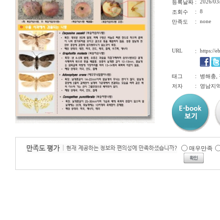
:
2026/03
등록날짜
:
8
조회수
:
none
만족도
URL
:
https://
:
태그
병해충, 
:
저자
영남지역
매우만족