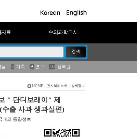
과자료
수의과학고서
8
9
10
식물
가축
연구
검역원
18
2023
19
연보
농림수산
HOME
전자북리스트
상세정보
 " 단디보래이" 제
호 (수출 사과 생과실편)
국내외 동향정보