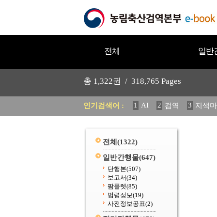
전체
일반
총
1,322
권 /
318,765
Pages
1
AI
2
3
인기검색어 :
검역
지색마
11
2025
12
중독성 식물
20
수의과학검역원
전체
(1322)
일반간행물
(647)
단행본
(507)
보고서
(34)
팜플렛
(85)
법령정보
(19)
사전정보공표
(2)