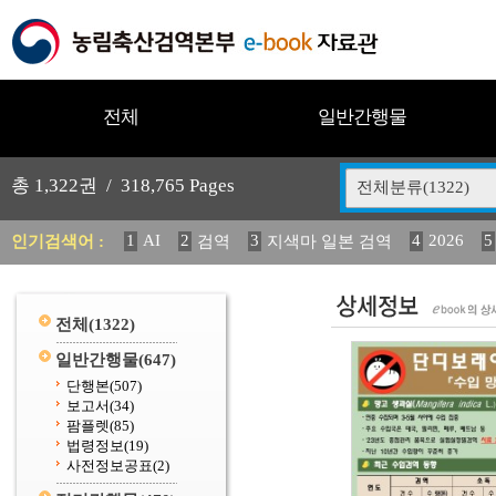
전체
일반간행물
총
1,322
권 /
318,765
Pages
전체분류(1322)
1
AI
2
3
4
2026
5
인기검색어 :
검역
지색마 일본 검역
11
2025
12
13
14
중독성 식물 도감
媛 異
(
20
수의과학검역원
전체
(1322)
일반간행물
(647)
단행본
(507)
보고서
(34)
팜플렛
(85)
법령정보
(19)
사전정보공표
(2)