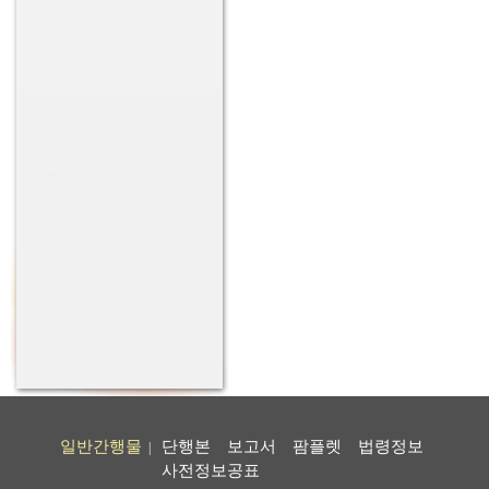
일반간행물
단행본
보고서
팜플렛
법령정보
|
사전정보공표