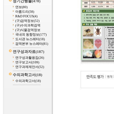
정기간행물
(470)
연보
(80)
아름드리
(58)
R&D FOCUS
(4)
(구)검역정보
(52)
(구)수의과학검역
(구)식물검역정보
국내외 동향정보
(177)
도서관 뉴스레터
(18)
검역본부 뉴스레터
(81)
연구성과자료
(187)
연구성과활용집
(26)
연구보고서
(109)
연구과제제안서
(52)
수의과학고서
(18)
수의과학고서
(18)