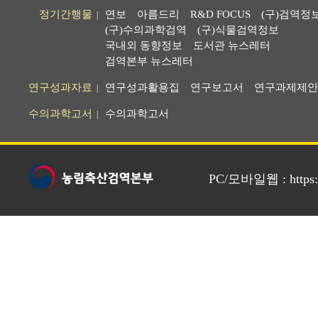
정기간행물
연보
아름드리
R&D FOCUS
(구)검역정
|
(구)수의과학검역
(구)식물검역정보
국내외 동향정보
도서관 뉴스레터
검역본부 뉴스레터
연구성과자료
연구성과활용집
연구보고서
연구과제제안
|
수의과학고서
수의과학고서
|
PC/모바일웹 : https://