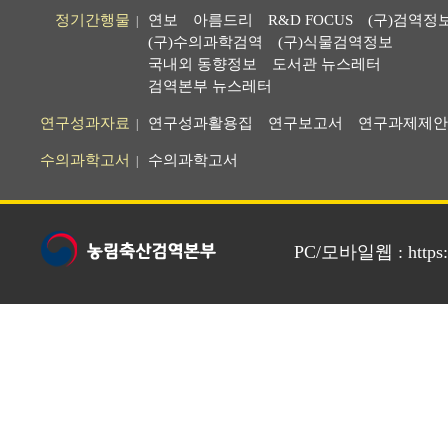
정기간행물
연보
아름드리
R&D FOCUS
(구)검역정
|
(구)수의과학검역
(구)식물검역정보
국내외 동향정보
도서관 뉴스레터
검역본부 뉴스레터
연구성과자료
연구성과활용집
연구보고서
연구과제제안
|
수의과학고서
수의과학고서
|
PC/모바일웹 : https://