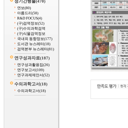
정기간행물
(470)
연보
(80)
아름드리
(58)
R&D FOCUS
(4)
(구)검역정보
(52)
(구)수의과학검역
(구)식물검역정보
국내외 동향정보
(177)
도서관 뉴스레터
(18)
검역본부 뉴스레터
(81)
연구성과자료
(187)
연구성과활용집
(26)
연구보고서
(109)
연구과제제안서
(52)
수의과학고서
(18)
수의과학고서
(18)