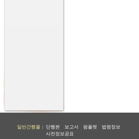
일반간행물
단행본
보고서
팜플렛
법령정보
|
사전정보공표