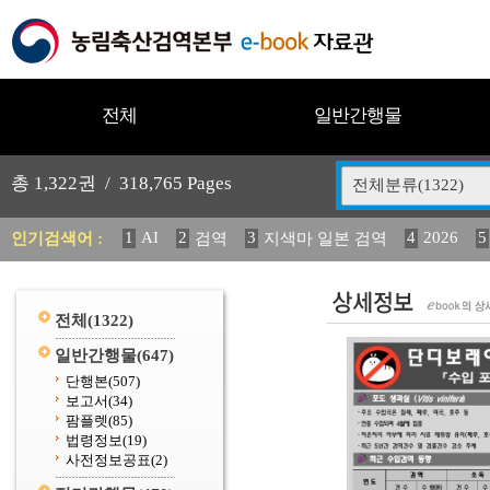
전체
일반간행물
총
1,322
권 /
318,765
Pages
전체분류(1322)
1
AI
2
3
4
2026
5
인기검색어 :
검역
지색마 일본 검역
11
2025
12
13
14
중독성 식물 도감
媛 異
(
20
수의과학검역원
전체
(1322)
일반간행물
(647)
단행본
(507)
보고서
(34)
팜플렛
(85)
법령정보
(19)
사전정보공표
(2)