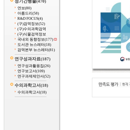
정기간행물
(470)
연보
(80)
아름드리
(58)
R&D FOCUS
(4)
(구)검역정보
(52)
(구)수의과학검역
(구)식물검역정보
국내외 동향정보
(177)
도서관 뉴스레터
(18)
검역본부 뉴스레터
(81)
연구성과자료
(187)
연구성과활용집
(26)
연구보고서
(109)
연구과제제안서
(52)
수의과학고서
(18)
수의과학고서
(18)