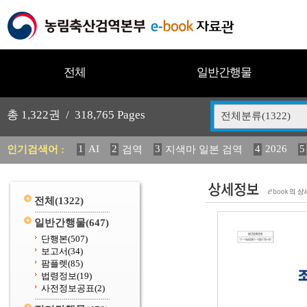
전체
일반간행물
총
1,322
권 /
318,765
Pages
전체분류(1322)
1
AI
2
3
4
2026
5
인기검색어 :
검역
지색마 일본 검역
11
2025
12
13
중독성 식물 도감
(2013년도) 
20
수의과학검역원
전체
(1322)
일반간행물
(647)
단행본
(507)
보고서
(34)
팜플렛
(85)
법령정보
(19)
사전정보공표
(2)