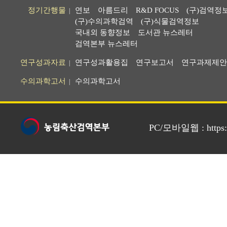
정기간행물
연보
아름드리
R&D FOCUS
(구)검역정
|
(구)수의과학검역
(구)식물검역정보
국내외 동향정보
도서관 뉴스레터
검역본부 뉴스레터
연구성과자료
연구성과활용집
연구보고서
연구과제제안
|
수의과학고서
수의과학고서
|
PC/모바일웹 : https://