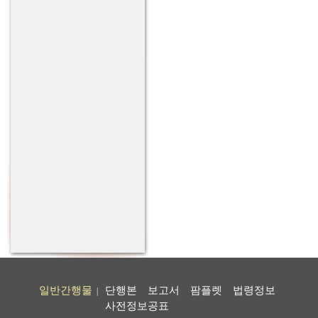
일반간행물
단행본
보고서
팜플렛
법령정보
|
사전정보공표