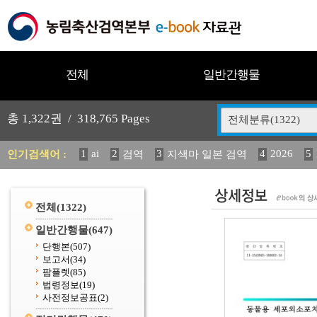
전체
일반간행물
총
1,322
권 /
318,765
Pages
전체분류(1322)
1
ai
2
3
4
2026
5
인기검색어 :
검역
지색마 일본 검역
12
13
14
중독성 식물 도감
(2013년도) 식
구
20
수의과학검역원
전체
(1322)
일반간행물
(647)
단행본
(507)
보고서
(34)
팜플렛
(85)
법령정보
(19)
사전정보공표
(2)