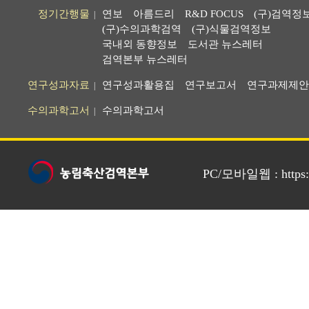
정기간행물
연보
아름드리
R&D FOCUS
(구)검역정
|
(구)수의과학검역
(구)식물검역정보
국내외 동향정보
도서관 뉴스레터
검역본부 뉴스레터
연구성과자료
연구성과활용집
연구보고서
연구과제제안
|
수의과학고서
수의과학고서
|
PC/모바일웹 : https://