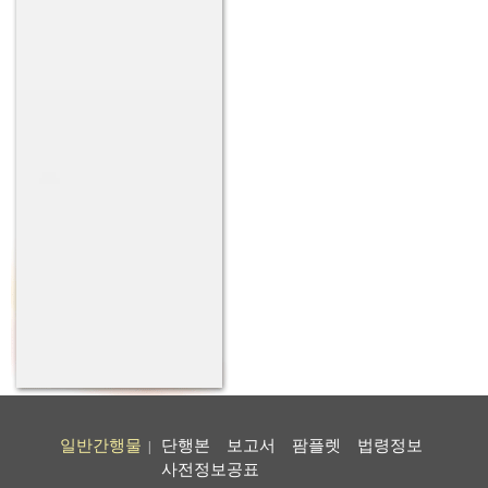
일반간행물
단행본
보고서
팜플렛
법령정보
|
사전정보공표