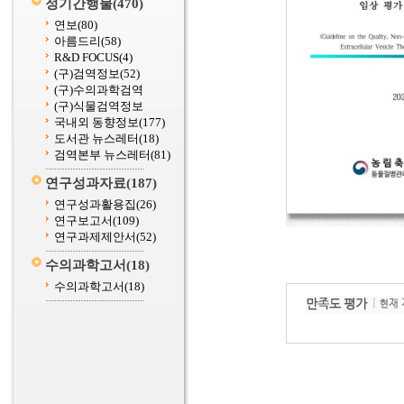
정기간행물
(470)
연보
(80)
아름드리
(58)
R&D FOCUS
(4)
(구)검역정보
(52)
(구)수의과학검역
(구)식물검역정보
국내외 동향정보
(177)
도서관 뉴스레터
(18)
검역본부 뉴스레터
(81)
연구성과자료
(187)
연구성과활용집
(26)
연구보고서
(109)
연구과제제안서
(52)
수의과학고서
(18)
수의과학고서
(18)