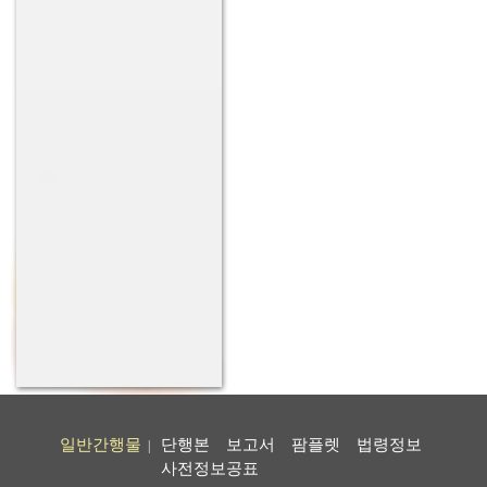
일반간행물
단행본
보고서
팜플렛
법령정보
|
사전정보공표