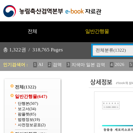
전체
일반간행물
총
1,322
권 /
318,765
Pages
전체분류(1322)
1
AI
2
3
4
2026
5
인기검색어 :
검역
지색마 일본 검역
12
13
14
중독성 식물 도감
媛 異
(2013년도) 
20
수의과학검역원
전체
(1322)
일반간행물
(647)
단행본
(507)
보고서
(34)
팜플렛
(85)
법령정보
(19)
사전정보공표
(2)