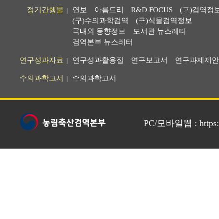
정기간행물
연보
아름드리
R&D FOCUS
(구)검역정
|
(구)수의과학검역
(구)식물검역정보
국내외 동향정보
도서관 뉴스레터
검역본부 뉴스레터
연구성과자료
연구성과활용집
연구보고서
연구과제제안
|
수의과학고서
수의과학고서
|
PC/모바일웹 : https://