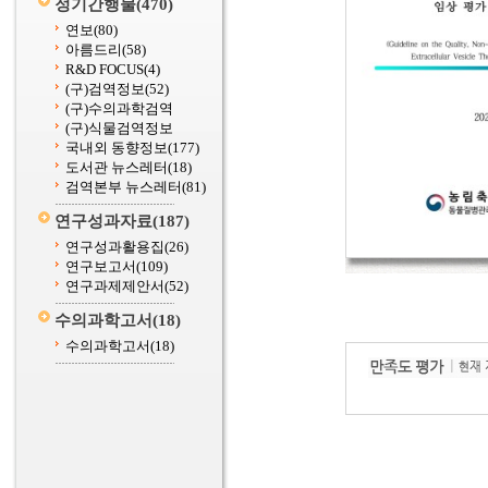
정기간행물
(470)
연보
(80)
아름드리
(58)
R&D FOCUS
(4)
(구)검역정보
(52)
(구)수의과학검역
(구)식물검역정보
국내외 동향정보
(177)
도서관 뉴스레터
(18)
검역본부 뉴스레터
(81)
연구성과자료
(187)
연구성과활용집
(26)
연구보고서
(109)
연구과제제안서
(52)
수의과학고서
(18)
수의과학고서
(18)